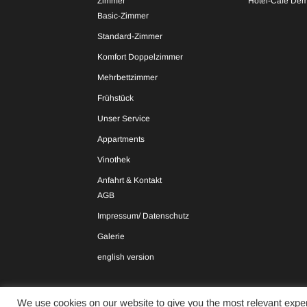
Zimmer
Hotel-Café Dem
Basic-Zimmer
Standard-Zimmer
Komfort Doppelzimmer
Mehrbettzimmer
Frühstück
Unser Service
Appartments
Vinothek
Anfahrt & Kontakt
AGB
Impressum/ Datenschutz
Galerie
english version
We use cookies on our website to give you the most relevant exper