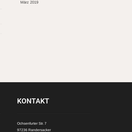
März 2019
KONTAKT
Ochsenfurter Str. 7
97236 Randersacker