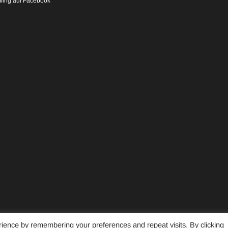
ling auf Facebook
ience by remembering your preferences and repeat visits. By clicking