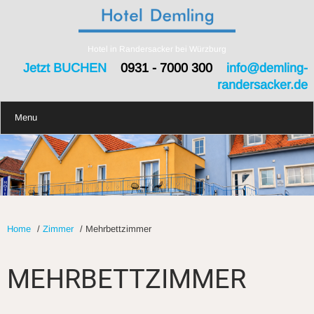
Hotel in Randersacker bei Würzburg
Jetzt BUCHEN
0931 - 7000 300
info@demling-
randersacker.de
Menu
Home
/
Zimmer
/
Mehrbettzimmer
MEHRBETTZIMMER