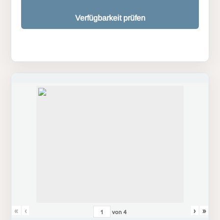
Verfügbarkeit prüfen
«
‹
›
»
von
4