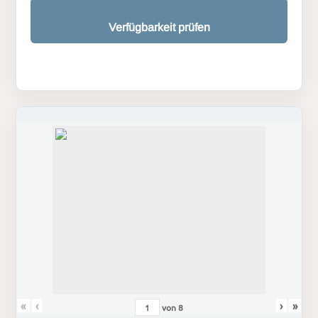
Verfügbarkeit prüfen
«
‹
›
»
von
8