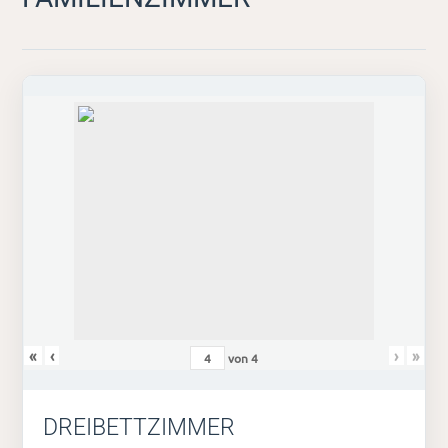
«
‹
›
»
von
4
DREIBETTZIMMER