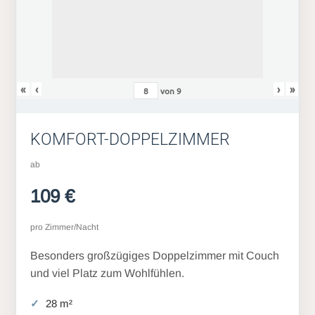
«
‹
›
»
von
9
KOMFORT-DOPPELZIMMER
ab
109 €
pro Zimmer/Nacht
Besonders großzügiges Doppelzimmer mit Couch
und viel Platz zum Wohlfühlen.
28 m²