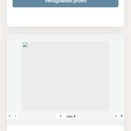
Verfügbarkeit prüfen
«
‹
›
»
von
4