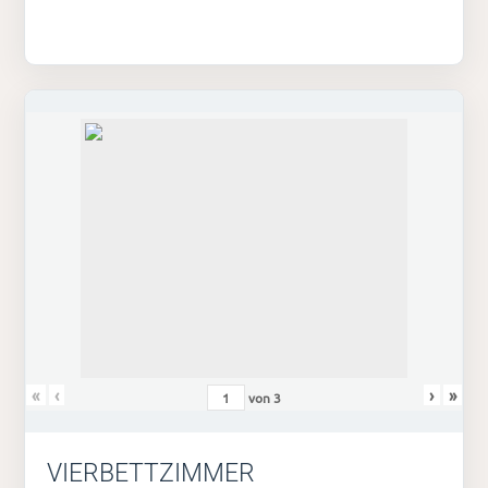
«
‹
›
»
von
3
VIERBETTZIMMER