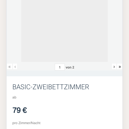
«
‹
›
»
von
2
BASIC-ZWEIBETTZIMMER
ab
79 €
pro Zimmer/Nacht