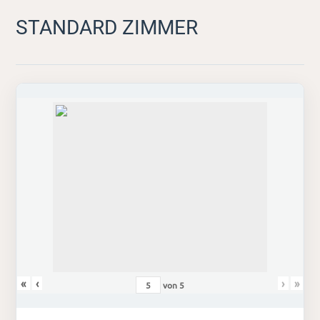
STANDARD ZIMMER
«
‹
›
»
von
5