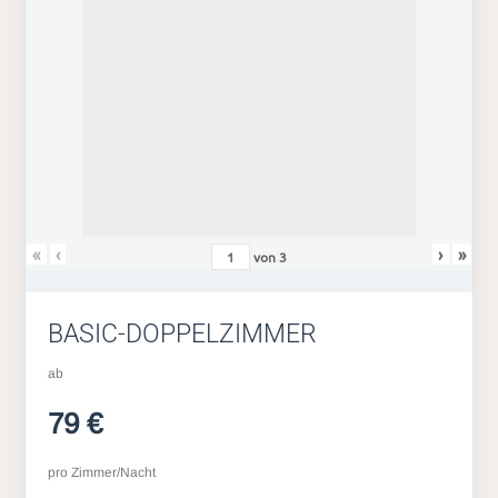
«
‹
›
»
von
3
BASIC-DOPPELZIMMER
ab
79 €
pro Zimmer/Nacht