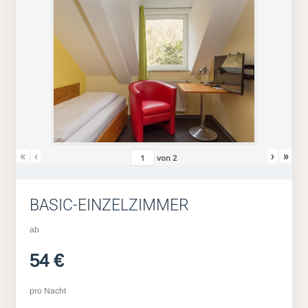
«
‹
›
»
von
2
BASIC-EINZELZIMMER
ab
54 €
pro Nacht