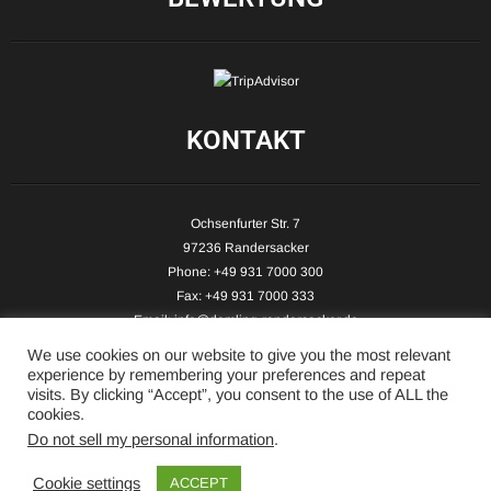
KONTAKT
Ochsenfurter Str. 7
97236 Randersacker
Phone: +49 931 7000 300
Fax: +49 931 7000 333
Email:
info@demling-randersacker.de
Website:
www.demling-randersacker.de
We use cookies on our website to give you the most relevant
experience by remembering your preferences and repeat
visits. By clicking “Accept”, you consent to the use of ALL the
cookies.
Do not sell my personal information
.
Copyright © 2026 Hotel-Café Demling - All Rights Reserved.
Cookie settings
ACCEPT