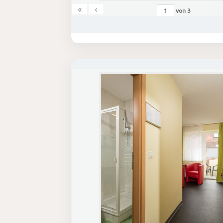
«
‹
von
3