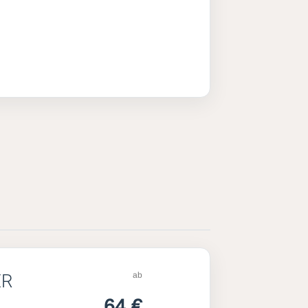
ab
ER
64 €