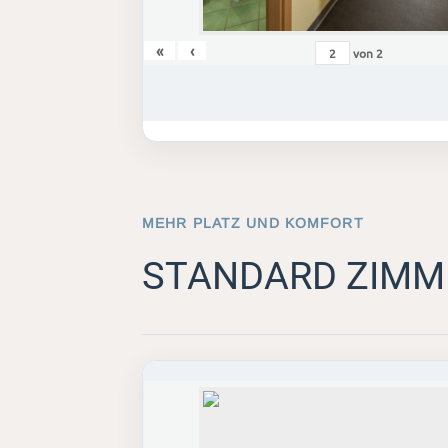
«
‹
von
2
MEHR PLATZ UND KOMFORT
STANDARD ZIMM