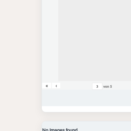
«
‹
von
5
No Images found.