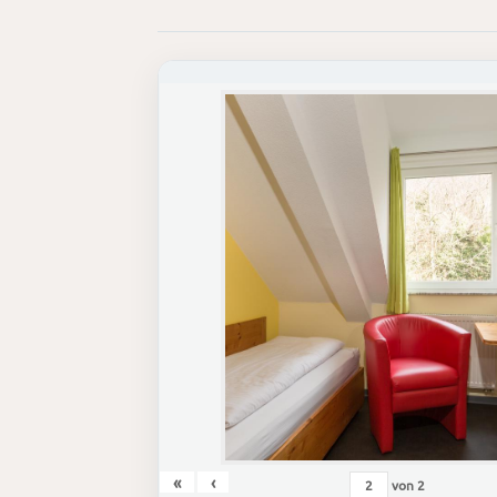
«
‹
von
2