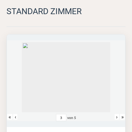
STANDARD ZIMMER
«
‹
›
»
von
5