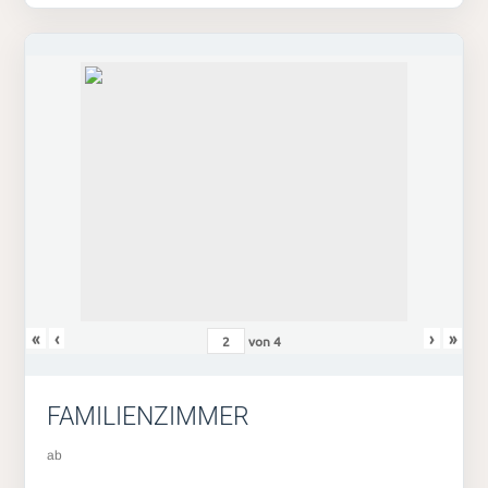
«
‹
›
»
von
4
FAMILIENZIMMER
ab