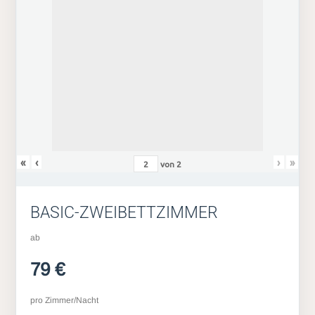
«
‹
›
»
von
2
BASIC-ZWEIBETTZIMMER
ab
79 €
pro Zimmer/Nacht