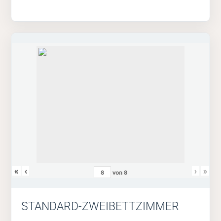
«
‹
›
»
von
8
STANDARD-ZWEIBETTZIMMER