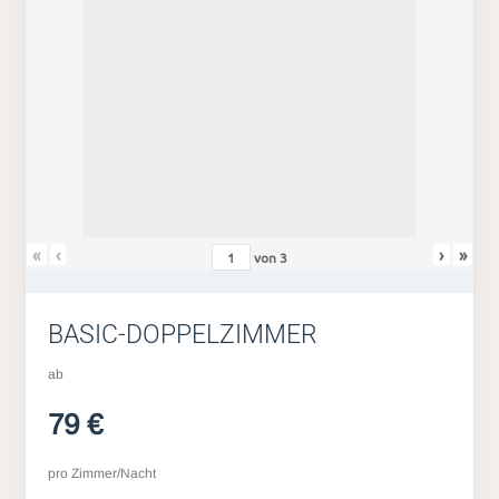
«
‹
›
»
von
3
BASIC-DOPPELZIMMER
ab
79 €
pro Zimmer/Nacht