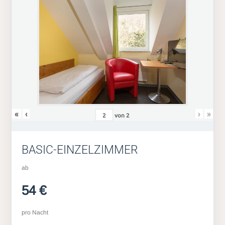
«
‹
›
»
von
2
BASIC-EINZELZIMMER
ab
54 €
pro Nacht