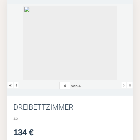
«
‹
›
»
von
4
DREIBETTZIMMER
ab
134 €