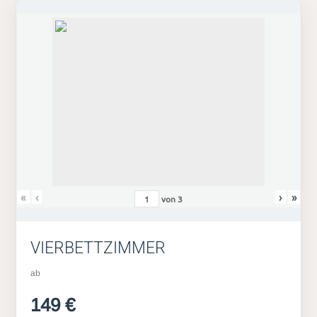
«
‹
›
»
von
3
VIERBETTZIMMER
ab
149 €