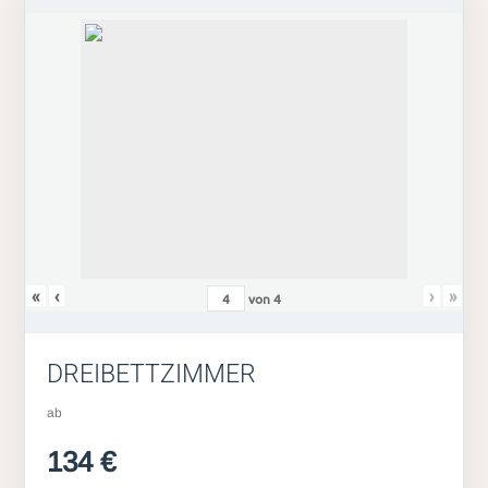
«
‹
›
»
von
4
DREIBETTZIMMER
ab
134 €