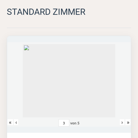
STANDARD ZIMMER
«
‹
›
»
von
5