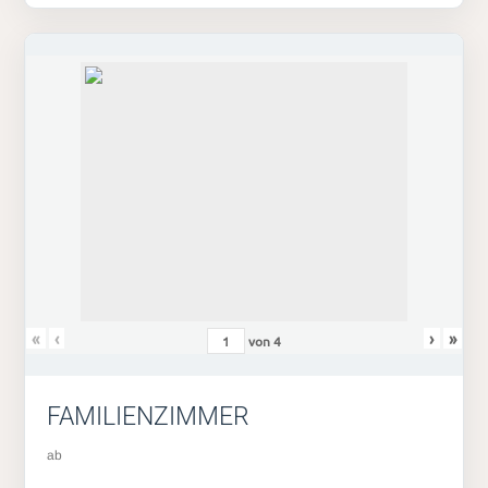
«
‹
›
»
von
4
FAMILIENZIMMER
ab