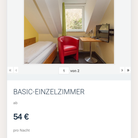
«
‹
›
»
von
2
BASIC-EINZELZIMMER
ab
54 €
pro Nacht