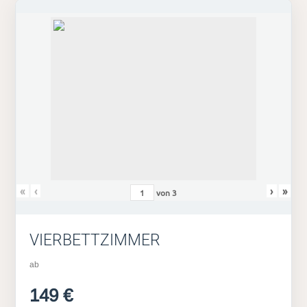
«
‹
›
»
von
3
VIERBETTZIMMER
ab
149 €