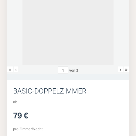
«
‹
›
»
von
3
BASIC-DOPPELZIMMER
ab
79 €
pro Zimmer/Nacht