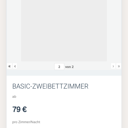
«
‹
›
»
von
2
BASIC-ZWEIBETTZIMMER
ab
79 €
pro Zimmer/Nacht