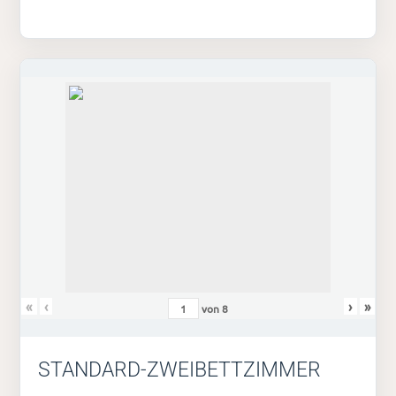
«
‹
›
»
von
8
STANDARD-ZWEIBETTZIMMER