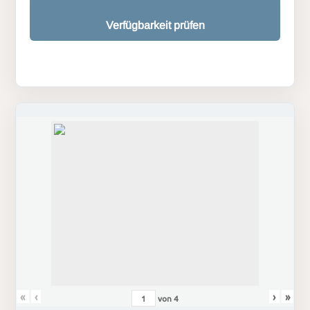
Verfügbarkeit prüfen
«
‹
›
»
von
4