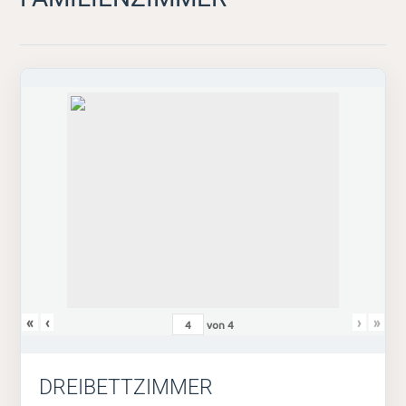
«
‹
›
»
von
4
DREIBETTZIMMER