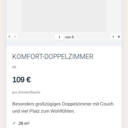
«
‹
›
»
von
9
KOMFORT-DOPPELZIMMER
ab
109 €
pro Zimmer/Nacht
Besonders großzügiges Doppelzimmer mit Couch
und viel Platz zum Wohlfühlen.
28 m²