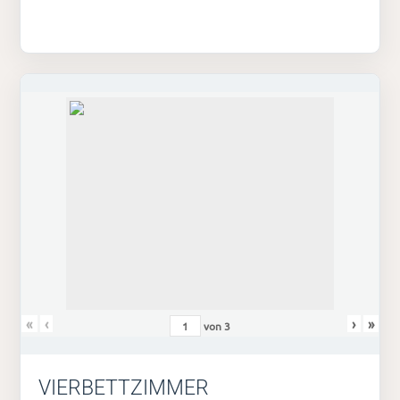
«
‹
›
»
von
3
VIERBETTZIMMER