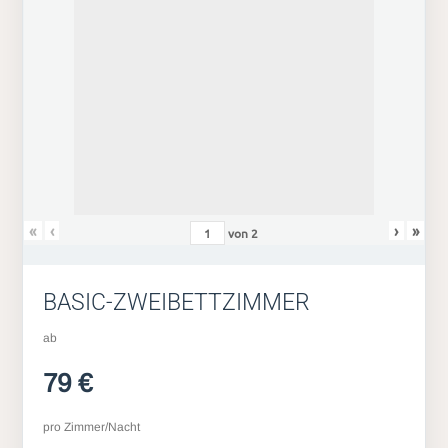
«
‹
›
»
von
2
BASIC-ZWEIBETTZIMMER
ab
79 €
pro Zimmer/Nacht