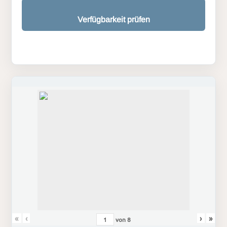
Verfügbarkeit prüfen
«
‹
›
»
von
8