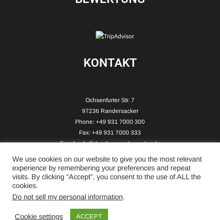
KONTAKT
Ochsenfurter Str. 7
97236 Randersacker
Phone: +49 931 7000 300
Fax: +49 931 7000 333
Email:
info@demling-randersacker.de
Website:
www.demling-randersacker.de
We use cookies on our website to give you the most relevant
experience by remembering your preferences and repeat
visits. By clicking “Accept”, you consent to the use of ALL the
cookies.
Do not sell my personal information
.
Copyright © 2026 Hotel-Café Demling - All Rights Reserved.
Cookie settings
ACCEPT