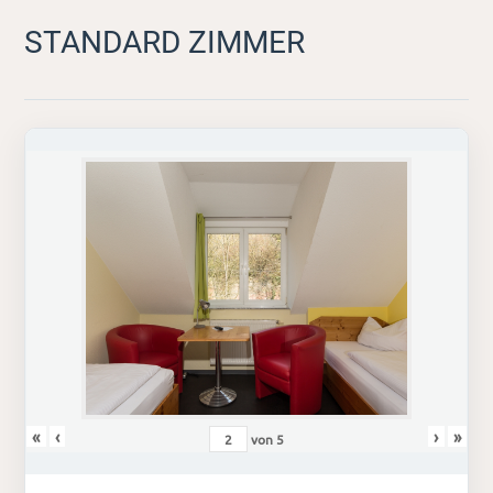
STANDARD ZIMMER
«
‹
›
»
von
5