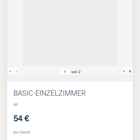
«
‹
›
»
von
2
BASIC-EINZELZIMMER
ab
54 €
pro Nacht