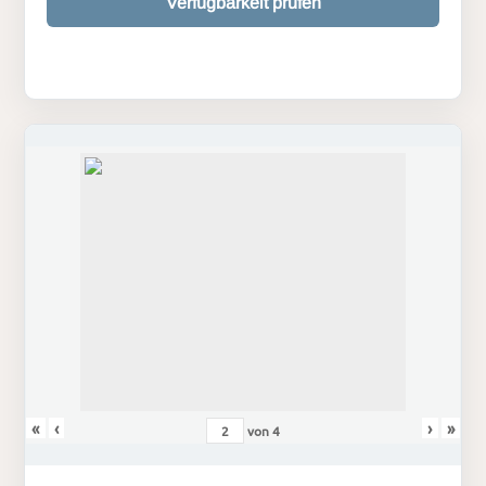
Verfügbarkeit prüfen
«
‹
›
»
von
4