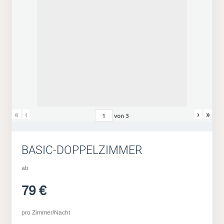
«
‹
›
»
von
3
BASIC-DOPPELZIMMER
ab
79 €
pro Zimmer/Nacht