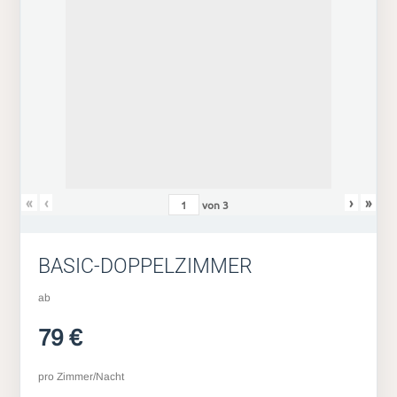
«
‹
›
»
von
3
BASIC-DOPPELZIMMER
ab
79 €
pro Zimmer/Nacht