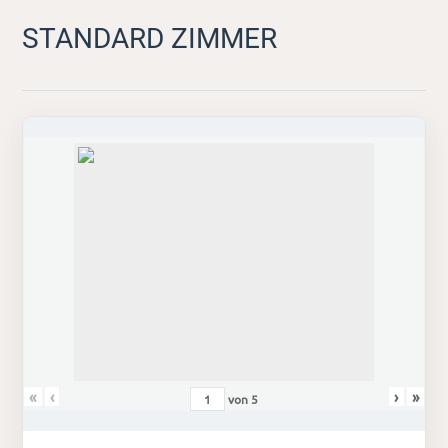
STANDARD ZIMMER
«
‹
›
»
von
5