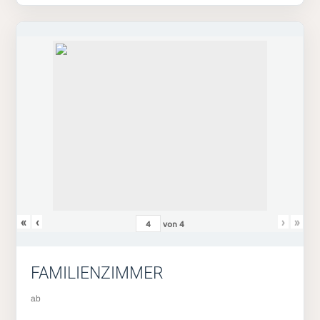
«
‹
›
»
von
4
FAMILIENZIMMER
ab