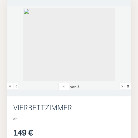
«
‹
›
»
von
3
VIERBETTZIMMER
ab
149 €