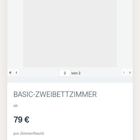
«
‹
›
»
von
2
BASIC-ZWEIBETTZIMMER
ab
79 €
pro Zimmer/Nacht