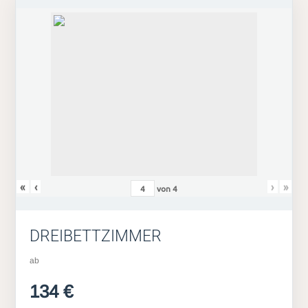
«
‹
›
»
von
4
DREIBETTZIMMER
ab
134 €