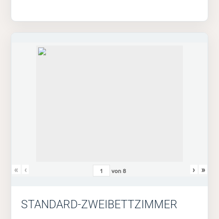
«
‹
›
»
von
8
STANDARD-ZWEIBETTZIMMER