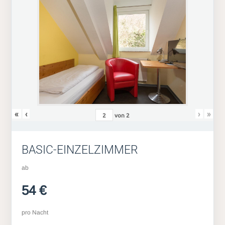
«
‹
›
»
von
2
BASIC-EINZELZIMMER
ab
54 €
pro Nacht