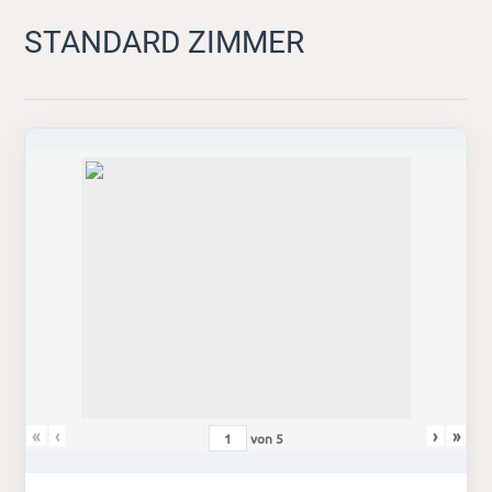
STANDARD ZIMMER
«
‹
›
»
von
5