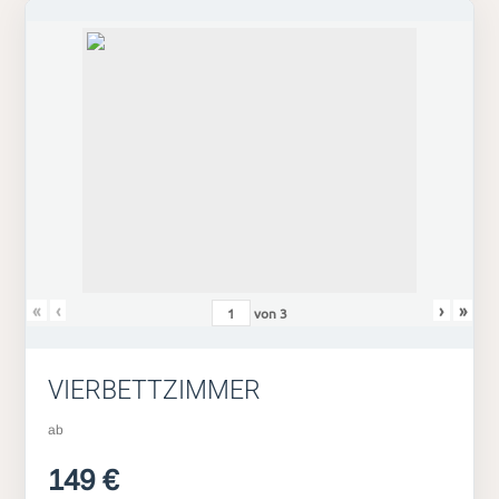
«
‹
›
»
von
3
VIERBETTZIMMER
ab
149 €