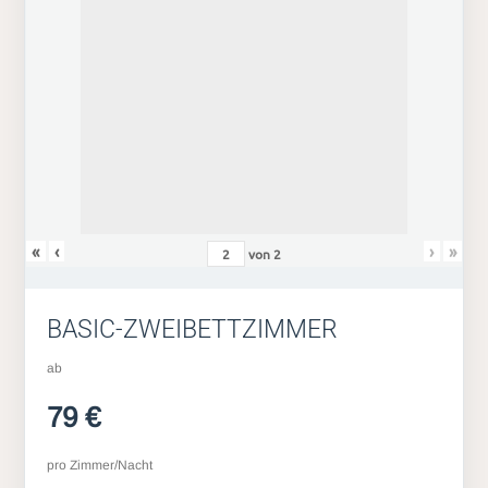
«
‹
›
»
von
2
BASIC-ZWEIBETTZIMMER
ab
79 €
pro Zimmer/Nacht