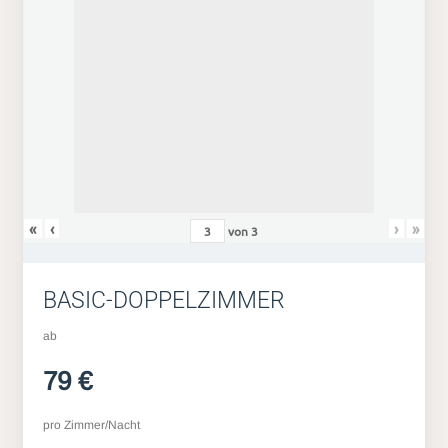
«
‹
›
»
von
3
BASIC-DOPPELZIMMER
ab
79 €
pro Zimmer/Nacht