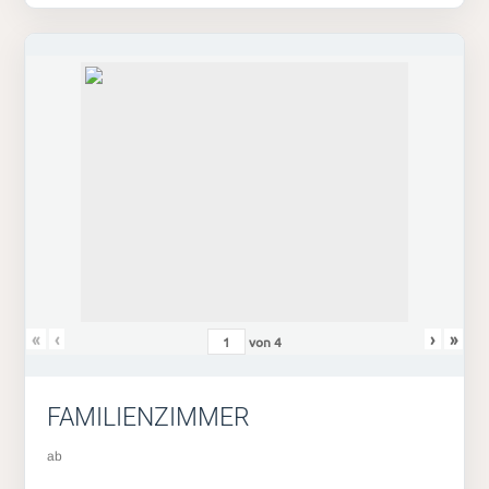
«
‹
›
»
von
4
FAMILIENZIMMER
ab