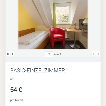
«
‹
›
»
von
2
BASIC-EINZELZIMMER
ab
54 €
pro Nacht