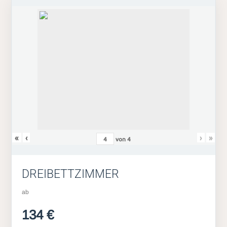
«
‹
›
»
von
4
DREIBETTZIMMER
ab
134 €