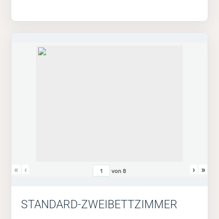
«
‹
›
»
von
8
STANDARD-ZWEIBETTZIMMER