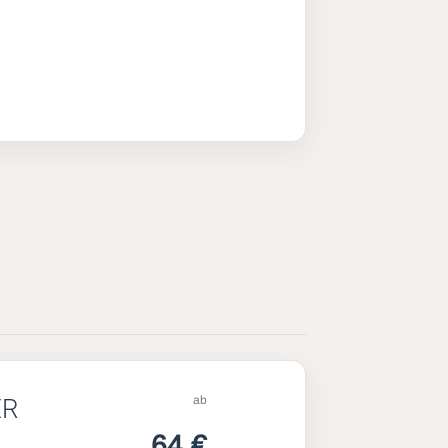
ab
ER
64 €