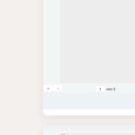
«
‹
von
5