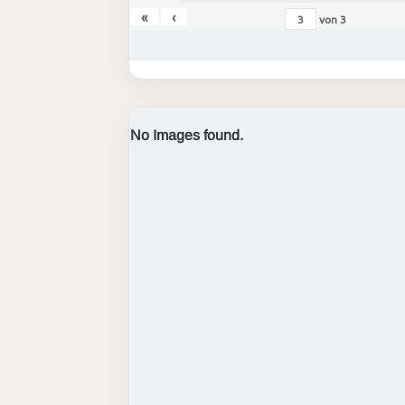
«
‹
von
3
No Images found.