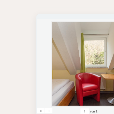
«
‹
von
2