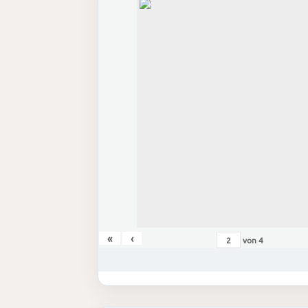
«
‹
von
4