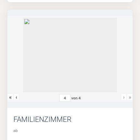
«
‹
›
»
von
4
FAMILIENZIMMER
ab