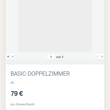
«
‹
›
»
von
3
BASIC-DOPPELZIMMER
ab
79 €
pro Zimmer/Nacht