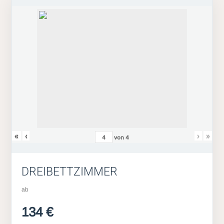
«
‹
›
»
von
4
DREIBETTZIMMER
ab
134 €