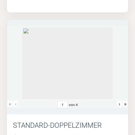
«
‹
›
»
von
4
STANDARD-DOPPELZIMMER