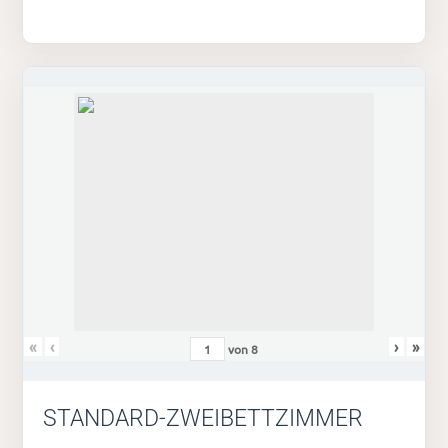
«
‹
›
»
von
8
STANDARD-ZWEIBETTZIMMER