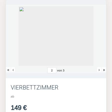
«
‹
›
»
von
3
VIERBETTZIMMER
ab
149 €