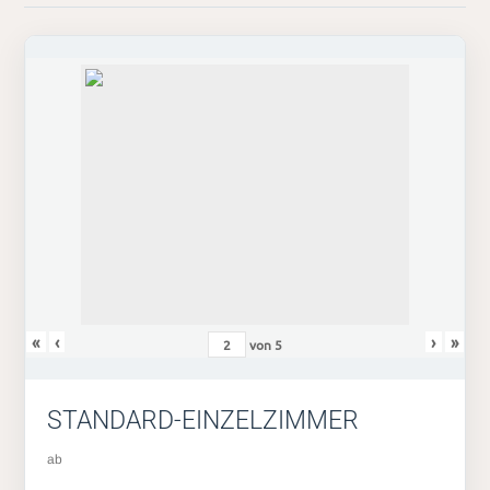
«
‹
›
»
von
5
STANDARD-EINZELZIMMER
ab