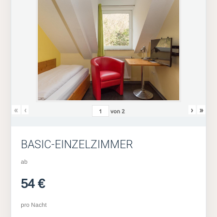
«
‹
›
»
von
2
BASIC-EINZELZIMMER
ab
54 €
pro Nacht