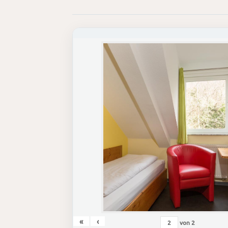
«
‹
von
2