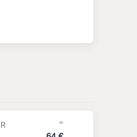
ab
ER
64 €