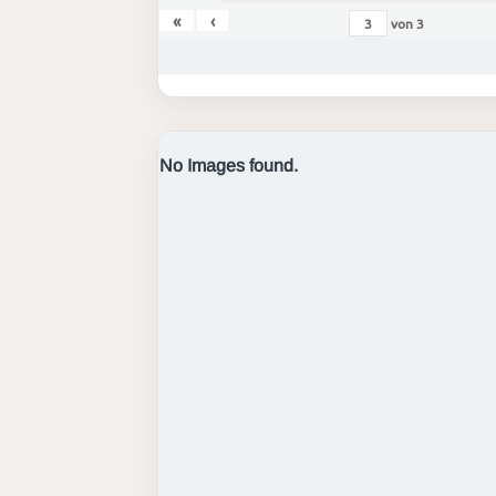
«
‹
von
3
No Images found.