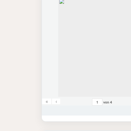
«
‹
von
4