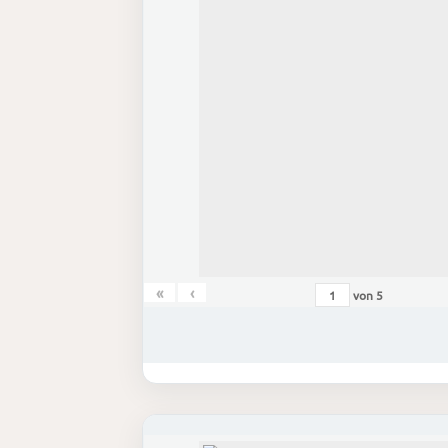
«
‹
von
5