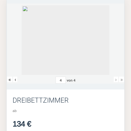
«
‹
›
»
von
4
DREIBETTZIMMER
ab
134 €