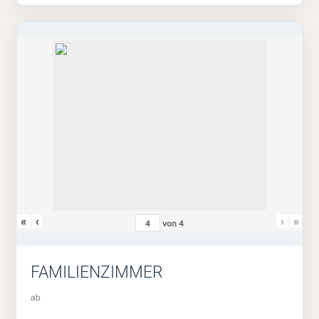
«
‹
›
»
von
4
FAMILIENZIMMER
ab