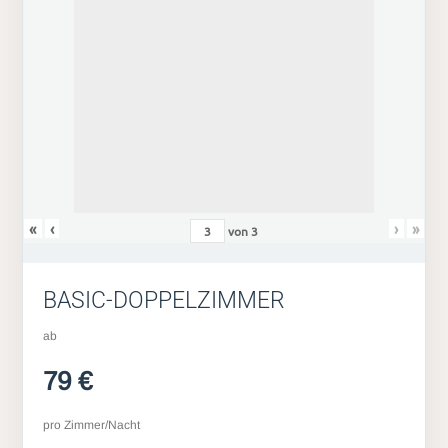
«
‹
›
»
von
3
BASIC-DOPPELZIMMER
ab
79 €
pro Zimmer/Nacht