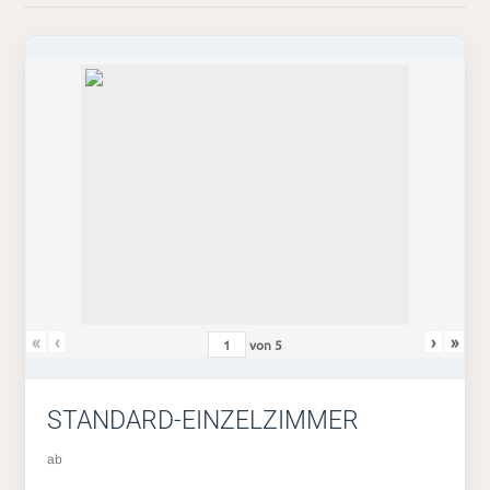
«
‹
›
»
von
5
STANDARD-EINZELZIMMER
ab