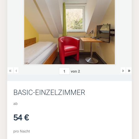
«
‹
›
»
von
2
BASIC-EINZELZIMMER
ab
54 €
pro Nacht