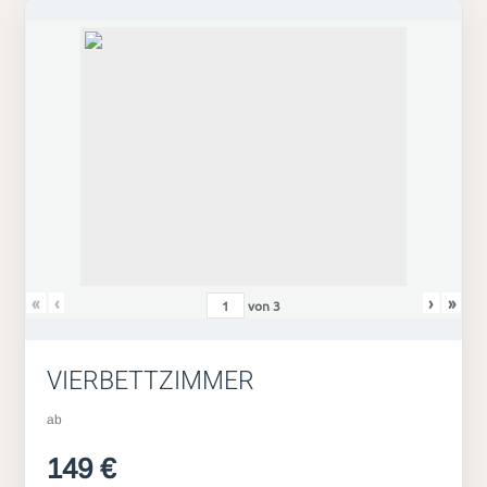
«
‹
›
»
von
3
VIERBETTZIMMER
ab
149 €