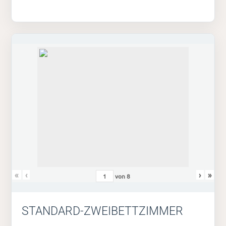
«
‹
›
»
von
8
STANDARD-ZWEIBETTZIMMER