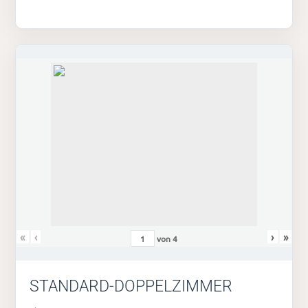
«
‹
›
»
von
4
STANDARD-DOPPELZIMMER