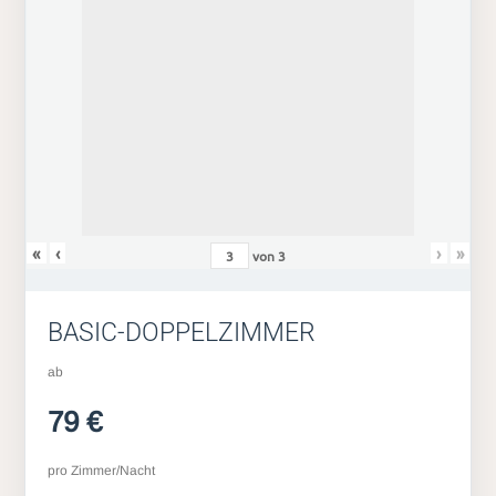
«
‹
›
»
von
3
BASIC-DOPPELZIMMER
ab
79 €
pro Zimmer/Nacht