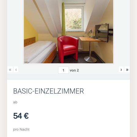
«
‹
›
»
von
2
BASIC-EINZELZIMMER
ab
54 €
pro Nacht