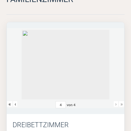
«
‹
›
»
von
4
DREIBETTZIMMER