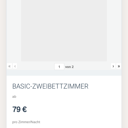
«
‹
›
»
von
2
BASIC-ZWEIBETTZIMMER
ab
79 €
pro Zimmer/Nacht