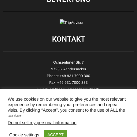
KONTAKT
Ochsenfurter Str. 7
97236 Randersacker
Phone: +49 931 7000 300
Fax: +49 931 7000 333
Email:
info@demling-randersacker.de
Website:
www.demling-randersacker.de
We use cookies on our website to give you the most relevant
experience by remembering your preferences and repeat
visits. By clicking “Accept”, you consent to the use of ALL the
cookies.
Do not sell my personal information
.
Copyright © 2026 Hotel-Café Demling - All Rights Reserved.
Cookie settings
ACCEPT