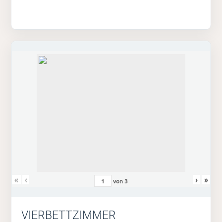
«
‹
›
»
von
3
VIERBETTZIMMER