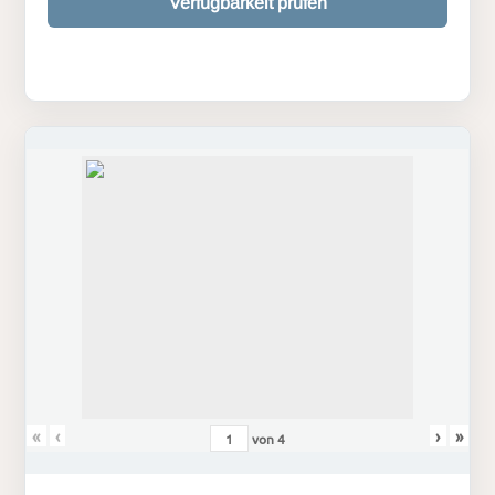
Verfügbarkeit prüfen
«
‹
›
»
von
4