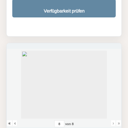
Verfügbarkeit prüfen
«
‹
›
»
von
8