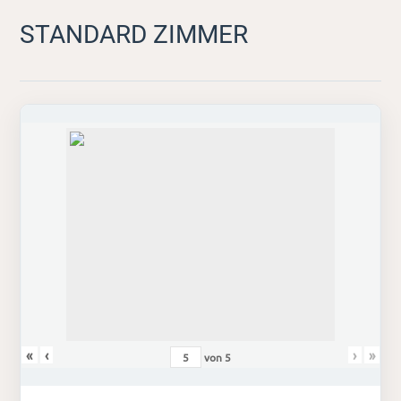
STANDARD ZIMMER
«
‹
›
»
von
5