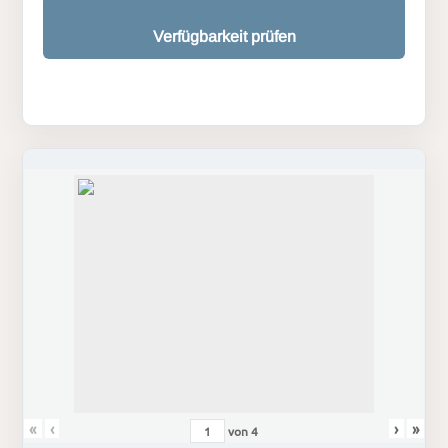
Verfügbarkeit prüfen
«
‹
›
»
von
4