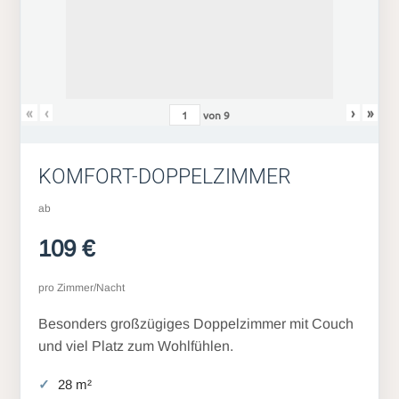
«
‹
›
»
von
9
KOMFORT-DOPPELZIMMER
ab
109 €
pro Zimmer/Nacht
Besonders großzügiges Doppelzimmer mit Couch
und viel Platz zum Wohlfühlen.
28 m²