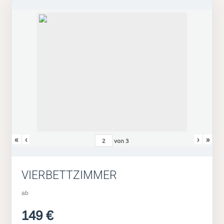
«
‹
›
»
von
3
VIERBETTZIMMER
ab
149 €