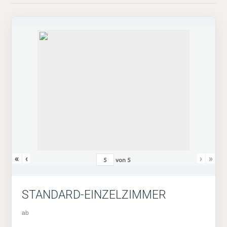
«
‹
›
»
von
5
STANDARD-EINZELZIMMER
ab