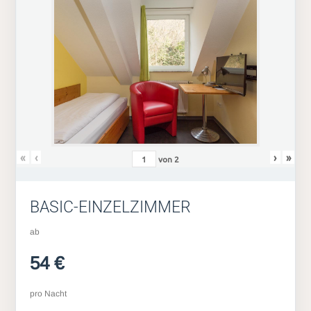
«
‹
›
»
von
2
BASIC-EINZELZIMMER
ab
54 €
pro Nacht