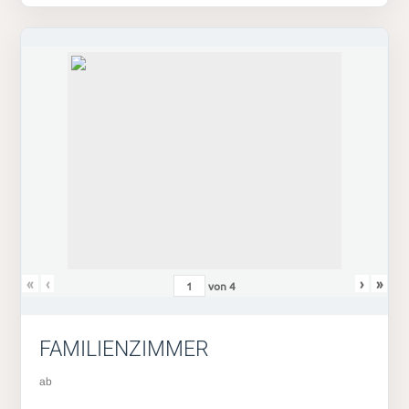
«
‹
›
»
von
4
FAMILIENZIMMER
ab