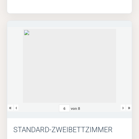
«
‹
›
»
von
8
STANDARD-ZWEIBETTZIMMER