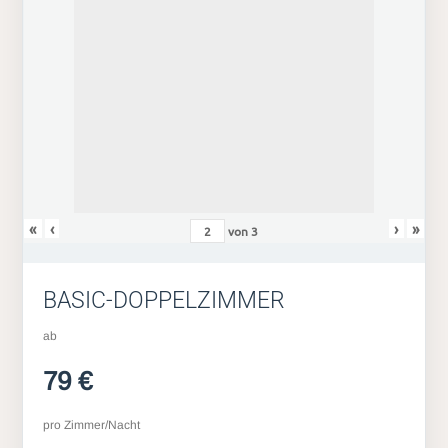
«
‹
›
»
von
3
BASIC-DOPPELZIMMER
ab
79 €
pro Zimmer/Nacht