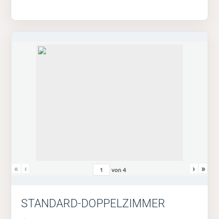
«
‹
›
»
von
4
STANDARD-DOPPELZIMMER