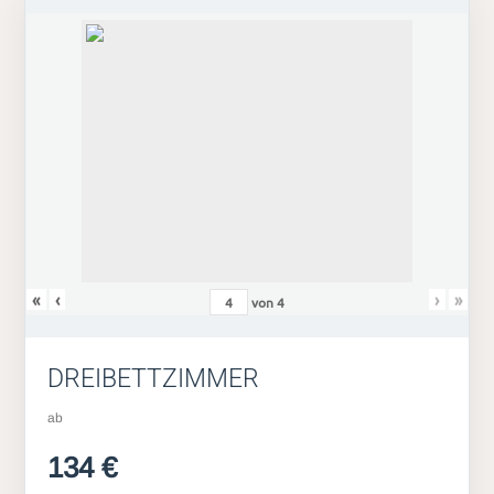
«
‹
›
»
von
4
DREIBETTZIMMER
ab
134 €