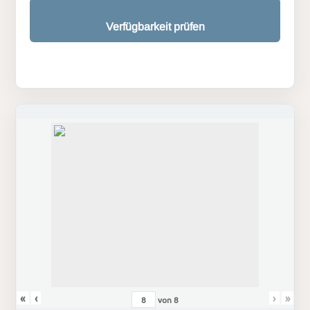
Verfügbarkeit prüfen
«
‹
›
»
von
8