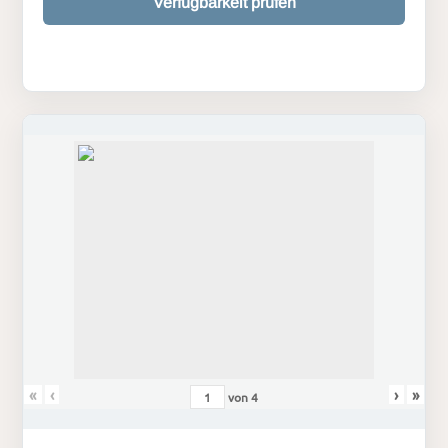
Verfügbarkeit prüfen
«
‹
›
»
von
4