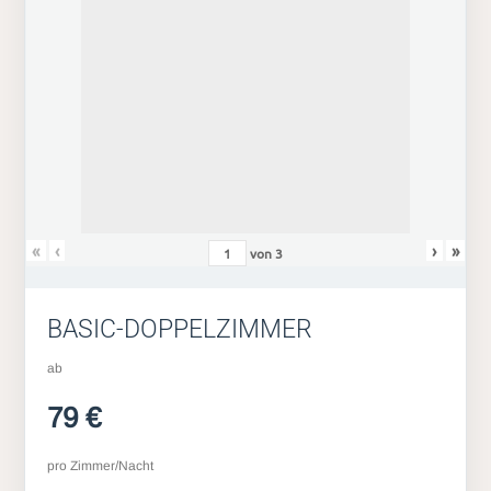
«
‹
›
»
von
3
BASIC-DOPPELZIMMER
ab
79 €
pro Zimmer/Nacht