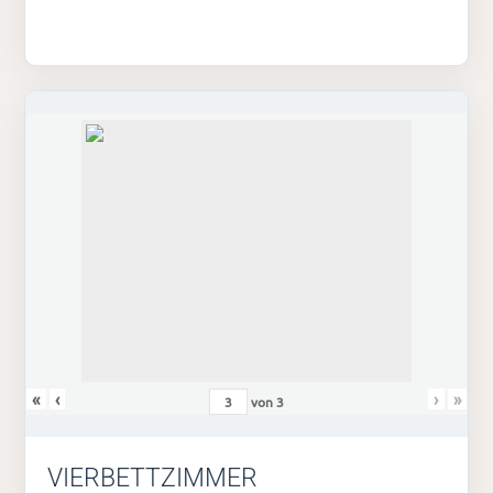
«
‹
›
»
von
3
VIERBETTZIMMER