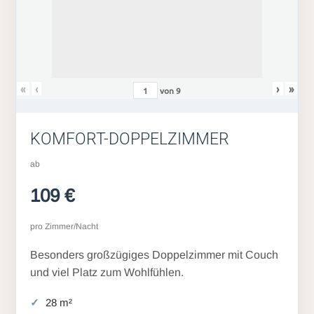
«
‹
›
»
von
9
KOMFORT-DOPPELZIMMER
ab
109 €
pro Zimmer/Nacht
Besonders großzügiges Doppelzimmer mit Couch
und viel Platz zum Wohlfühlen.
28 m²