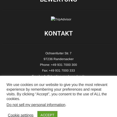
KONTAKT
Ochsenfurter Str. 7
97236 Randersacker
Phone: +49 931 7000 300
Fax: +49 931 7000 333
Email:
info@demling-randersacker.de
Website:
www.demling-randersacker.de
We use cookies on our website to give you the most relevant
experience by remembering your preferences and repeat
visits. By clicking “Accept”, you consent to the use of ALL the
cookies.
Do not sell my personal information
.
Copyright © 2026 Hotel-Café Demling - All Rights Reserved.
Cookie settings
ACCEPT