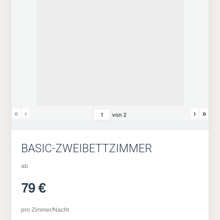
«
‹
›
»
von
2
BASIC-ZWEIBETTZIMMER
ab
79 €
pro Zimmer/Nacht