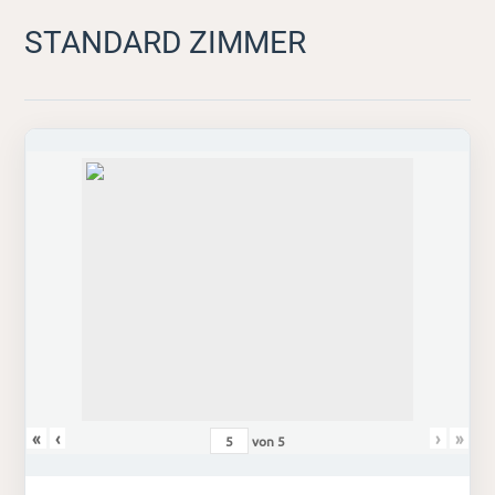
STANDARD ZIMMER
«
‹
›
»
von
5