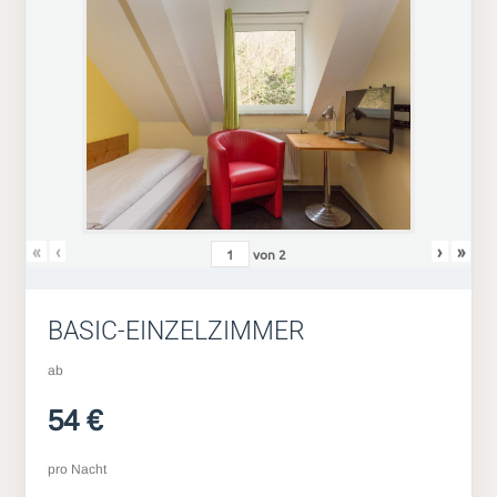
«
‹
›
»
von
2
BASIC-EINZELZIMMER
ab
54 €
pro Nacht