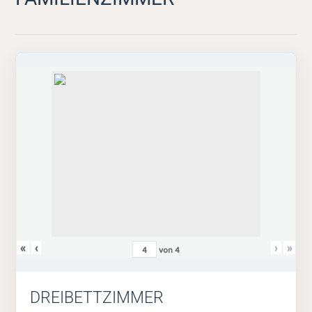
«
‹
›
»
von
4
DREIBETTZIMMER