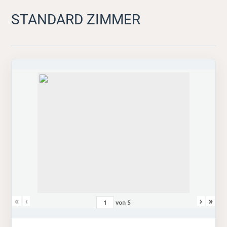
STANDARD ZIMMER
«
‹
›
»
von
5