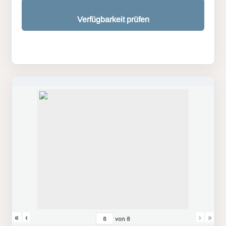
Verfügbarkeit prüfen
«
‹
›
»
von
8