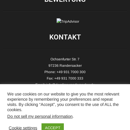
KONTAKT
Ochsenfurter Str. 7
97236 Randersacker
Phone: +49 931 7000 300
Fax: +49 931 7000 333
Email:
info@demling-randersacker.de
Website:
www.demling-randersacker.de
We use cookies on our website to give you the most relevant
experience by remembering your preferences and repeat
visits. By clicking “Accept”, you consent to the use of ALL the
cookies.
Do not sell my personal information
.
Copyright © 2026 Hotel-Café Demling - All Rights Reserved.
Cookie settings
ACCEPT