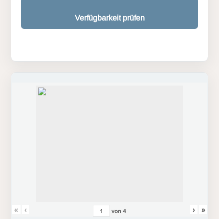
Verfügbarkeit prüfen
«
‹
›
»
von
4