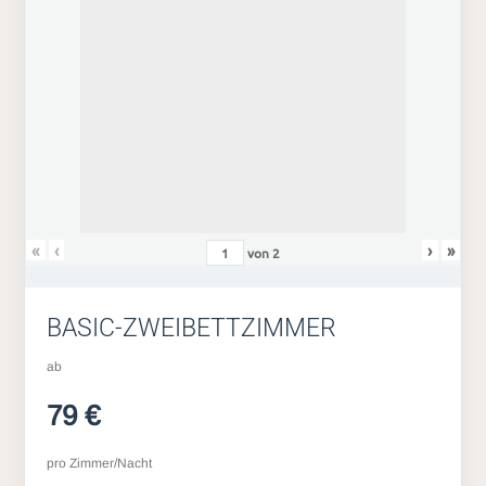
«
‹
›
»
von
2
BASIC-ZWEIBETTZIMMER
ab
79 €
pro Zimmer/Nacht