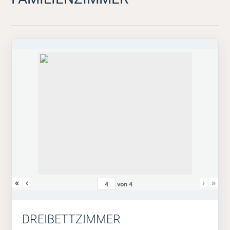
«
‹
›
»
von
4
DREIBETTZIMMER