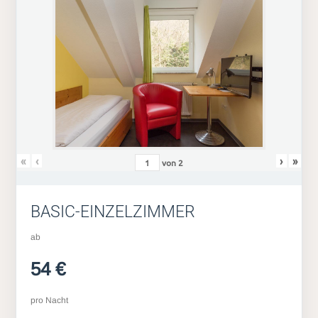
«
‹
›
»
von
2
BASIC-EINZELZIMMER
ab
54 €
pro Nacht