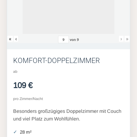
«
‹
›
»
von
9
KOMFORT-DOPPELZIMMER
ab
109 €
pro Zimmer/Nacht
Besonders großzügiges Doppelzimmer mit Couch
und viel Platz zum Wohlfühlen.
28 m²