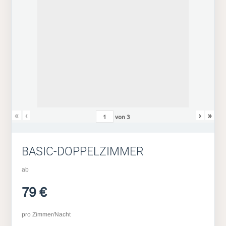
«
‹
›
»
von
3
BASIC-DOPPELZIMMER
ab
79 €
pro Zimmer/Nacht