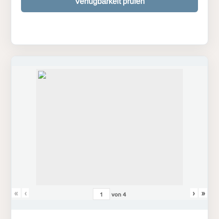
Verfügbarkeit prüfen
«
‹
›
»
von
4