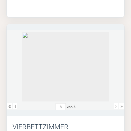
«
‹
›
»
von
3
VIERBETTZIMMER