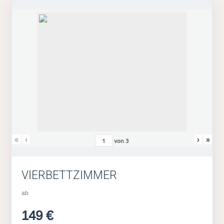
«
‹
›
»
von
3
VIERBETTZIMMER
ab
149 €