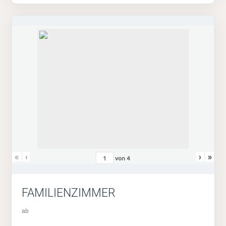
«
‹
›
»
von
4
FAMILIENZIMMER
ab