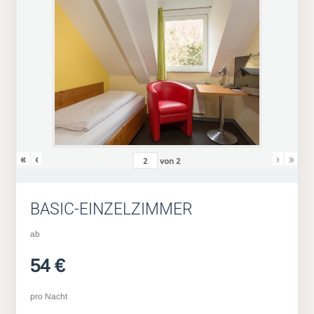
«
‹
›
»
von
2
BASIC-EINZELZIMMER
ab
54 €
pro Nacht