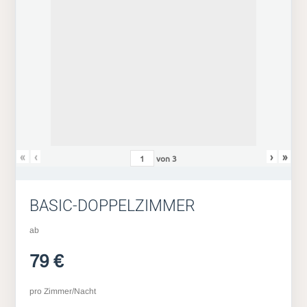
«
‹
›
»
von
3
BASIC-DOPPELZIMMER
ab
79 €
pro Zimmer/Nacht