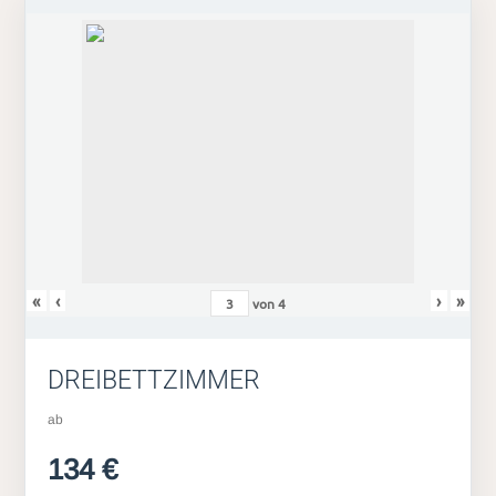
«
‹
›
»
von
4
DREIBETTZIMMER
ab
134 €