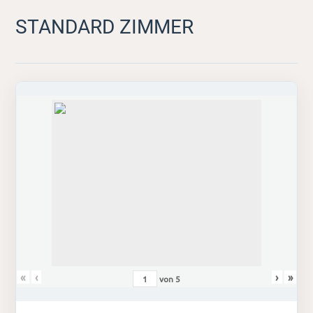
STANDARD ZIMMER
«
‹
›
»
von
5