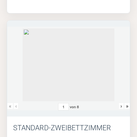
«
‹
›
»
von
8
STANDARD-ZWEIBETTZIMMER