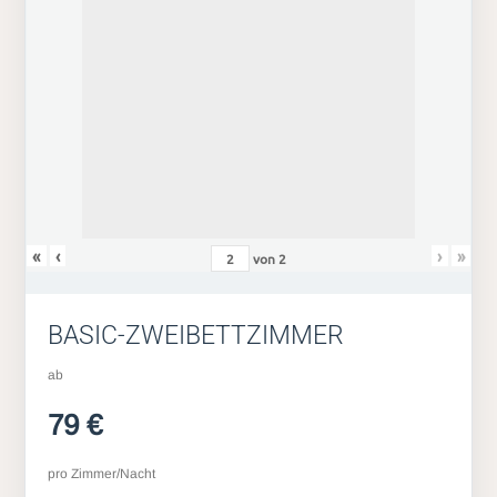
«
‹
›
»
von
2
BASIC-ZWEIBETTZIMMER
ab
79 €
pro Zimmer/Nacht