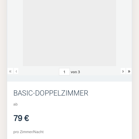
«
‹
›
»
von
3
BASIC-DOPPELZIMMER
ab
79 €
pro Zimmer/Nacht