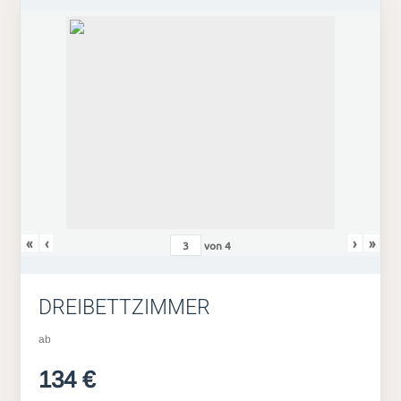
«
‹
›
»
von
4
DREIBETTZIMMER
ab
134 €