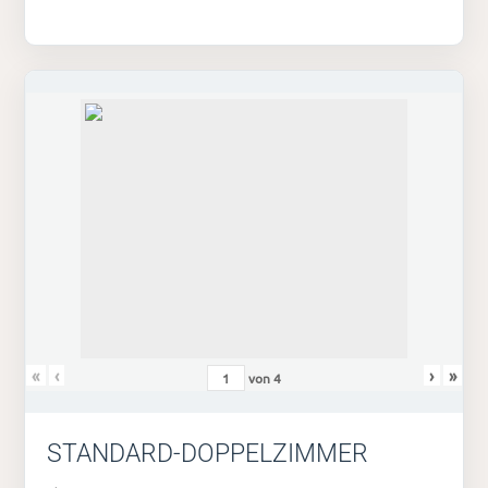
«
‹
›
»
von
4
STANDARD-DOPPELZIMMER