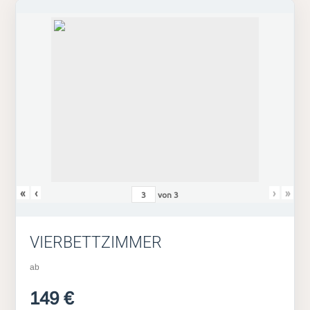
«
‹
›
»
von
3
VIERBETTZIMMER
ab
149 €