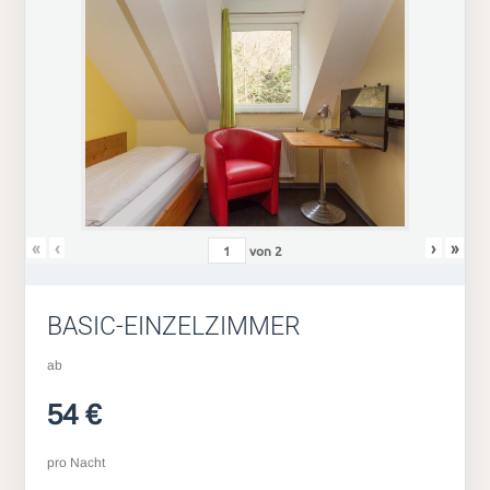
«
‹
›
»
von
2
BASIC-EINZELZIMMER
ab
54 €
pro Nacht