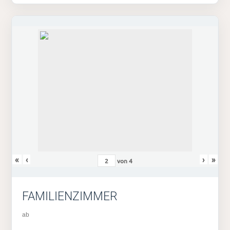
«
‹
›
»
von
4
FAMILIENZIMMER
ab