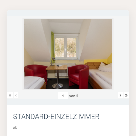
«
‹
›
»
von
5
STANDARD-EINZELZIMMER
ab