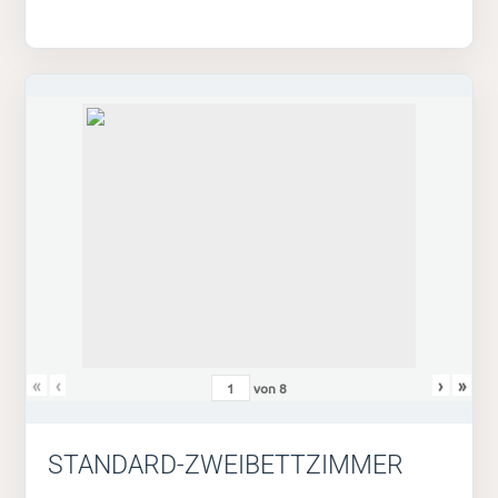
«
‹
›
»
von
8
STANDARD-ZWEIBETTZIMMER