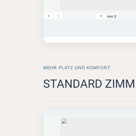
«
‹
von
2
MEHR PLATZ UND KOMFORT
STANDARD ZIMM