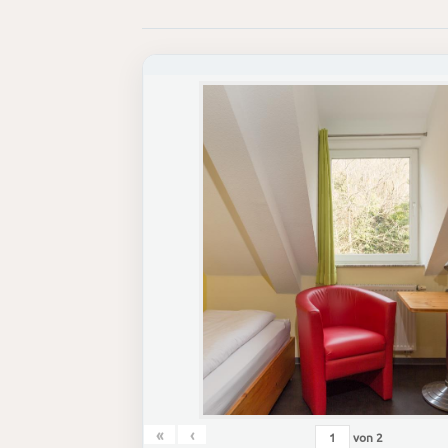
«
‹
von
2