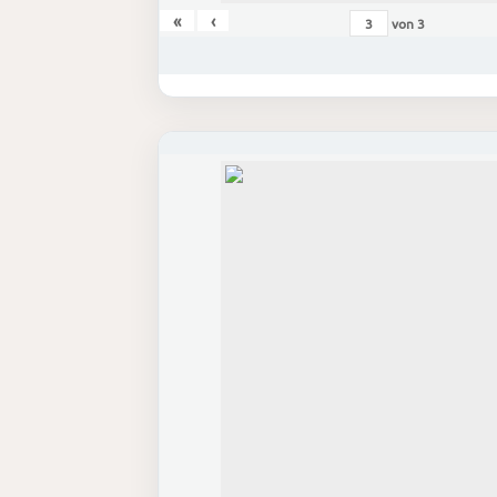
«
‹
von
3