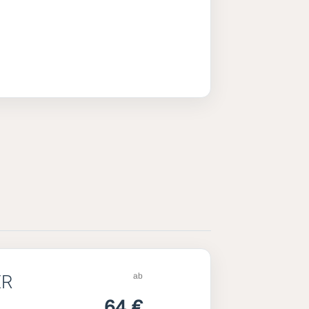
ab
ER
64 €