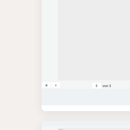
«
‹
von
5