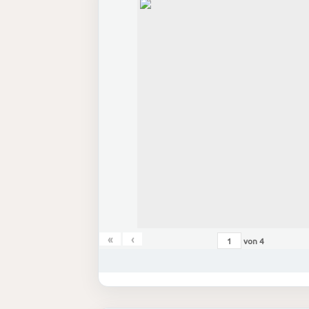
«
‹
von
4