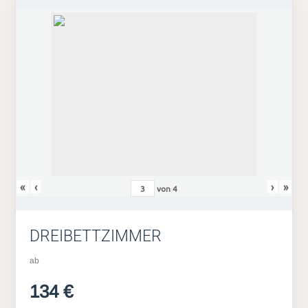
«
‹
›
»
von
4
DREIBETTZIMMER
ab
134 €