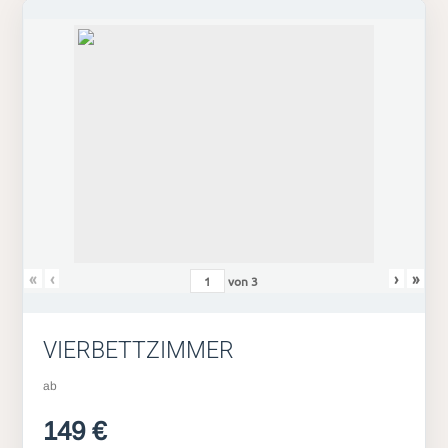
«
‹
›
»
von
3
VIERBETTZIMMER
ab
149 €