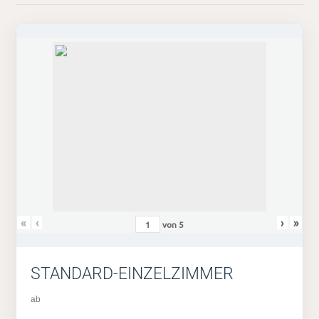
«
‹
›
»
von
5
STANDARD-EINZELZIMMER
ab