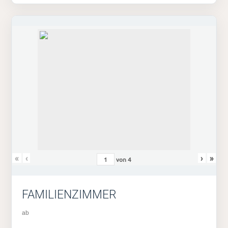
«
‹
›
»
von
4
FAMILIENZIMMER
ab