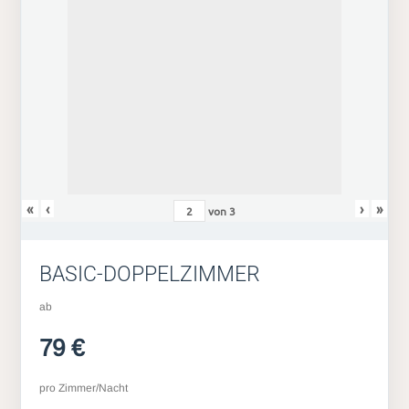
«
‹
›
»
von
3
BASIC-DOPPELZIMMER
ab
79 €
pro Zimmer/Nacht