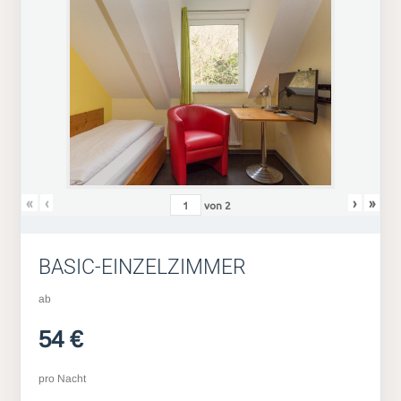
«
‹
›
»
von
2
BASIC-EINZELZIMMER
ab
54 €
pro Nacht