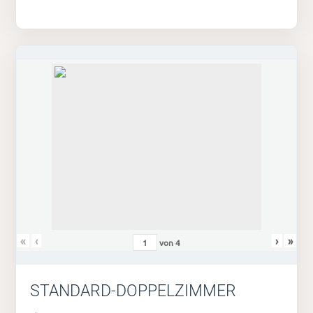
«
‹
›
»
von
4
STANDARD-DOPPELZIMMER