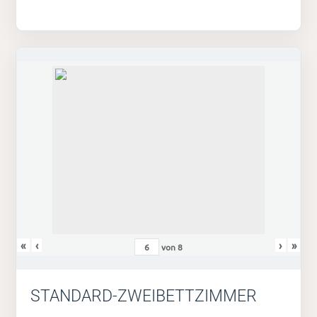
«
‹
›
»
von
8
STANDARD-ZWEIBETTZIMMER