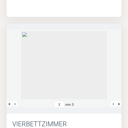
«
‹
›
»
von
3
VIERBETTZIMMER