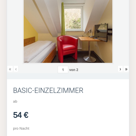
«
‹
›
»
von
2
BASIC-EINZELZIMMER
ab
54 €
pro Nacht