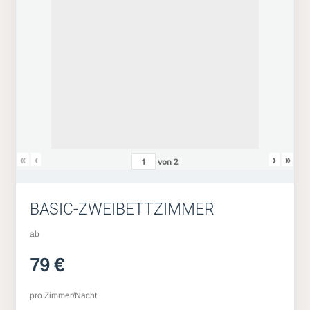
«
‹
›
»
von
2
BASIC-ZWEIBETTZIMMER
ab
79 €
pro Zimmer/Nacht