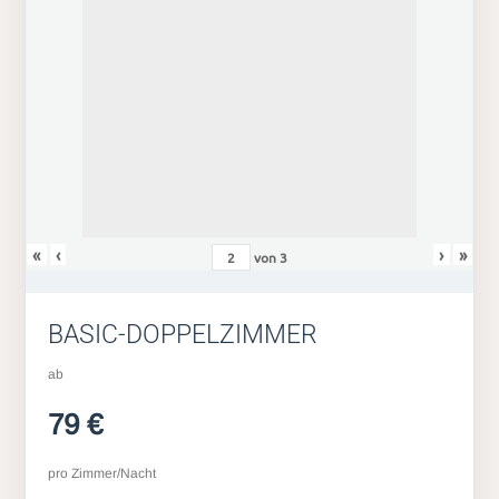
«
‹
›
»
von
3
BASIC-DOPPELZIMMER
ab
79 €
pro Zimmer/Nacht