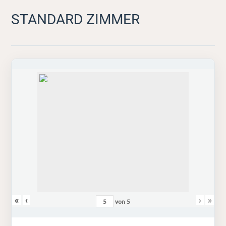
STANDARD ZIMMER
«
‹
›
»
von
5