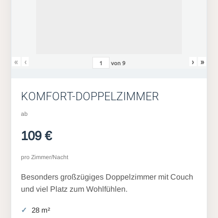
«
‹
›
»
von
9
KOMFORT-DOPPELZIMMER
ab
109 €
pro Zimmer/Nacht
Besonders großzügiges Doppelzimmer mit Couch
und viel Platz zum Wohlfühlen.
28 m²