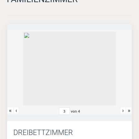
«
‹
›
»
von
4
DREIBETTZIMMER