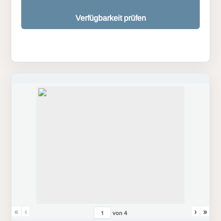
Verfügbarkeit prüfen
«
‹
›
»
von
4