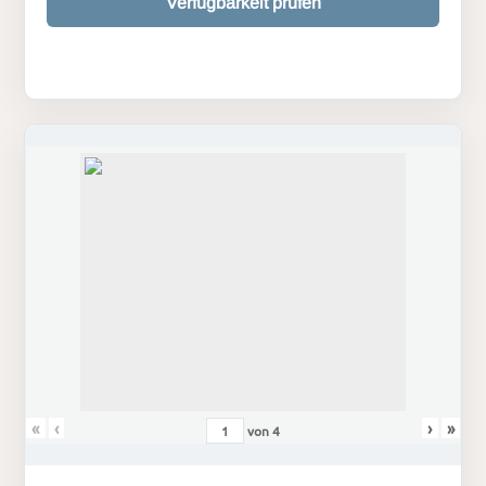
Verfügbarkeit prüfen
«
‹
›
»
von
4