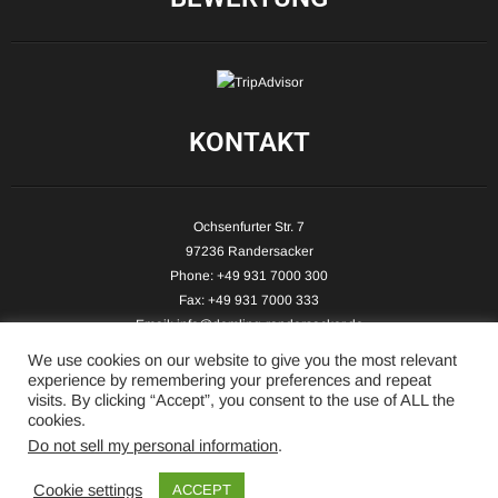
KONTAKT
Ochsenfurter Str. 7
97236 Randersacker
Phone: +49 931 7000 300
Fax: +49 931 7000 333
Email:
info@demling-randersacker.de
Website:
www.demling-randersacker.de
We use cookies on our website to give you the most relevant
experience by remembering your preferences and repeat
visits. By clicking “Accept”, you consent to the use of ALL the
cookies.
Do not sell my personal information
.
Copyright © 2026 Hotel-Café Demling - All Rights Reserved.
Cookie settings
ACCEPT