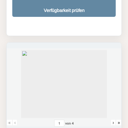
Verfügbarkeit prüfen
«
‹
›
»
von
4