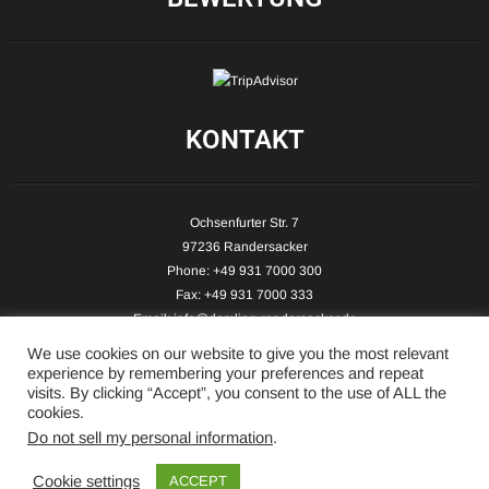
KONTAKT
Ochsenfurter Str. 7
97236 Randersacker
Phone: +49 931 7000 300
Fax: +49 931 7000 333
Email:
info@demling-randersacker.de
Website:
www.demling-randersacker.de
We use cookies on our website to give you the most relevant
experience by remembering your preferences and repeat
visits. By clicking “Accept”, you consent to the use of ALL the
cookies.
Do not sell my personal information
.
Copyright © 2026 Hotel-Café Demling - All Rights Reserved.
Cookie settings
ACCEPT