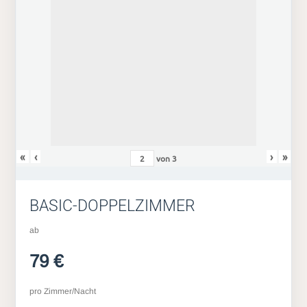
«
‹
›
»
von
3
BASIC-DOPPELZIMMER
ab
79 €
pro Zimmer/Nacht