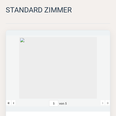
STANDARD ZIMMER
«
‹
›
»
von
5