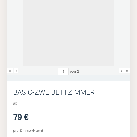
«
‹
›
»
von
2
BASIC-ZWEIBETTZIMMER
ab
79 €
pro Zimmer/Nacht