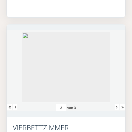
«
‹
›
»
von
3
VIERBETTZIMMER