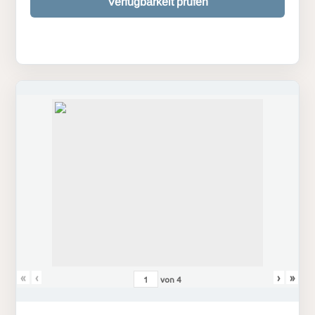
Verfügbarkeit prüfen
«
‹
›
»
von
4