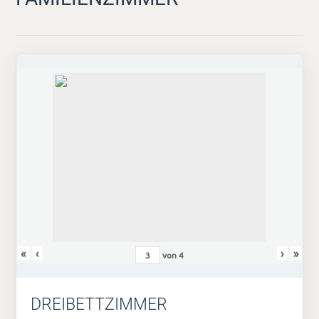
«
‹
›
»
von
4
DREIBETTZIMMER