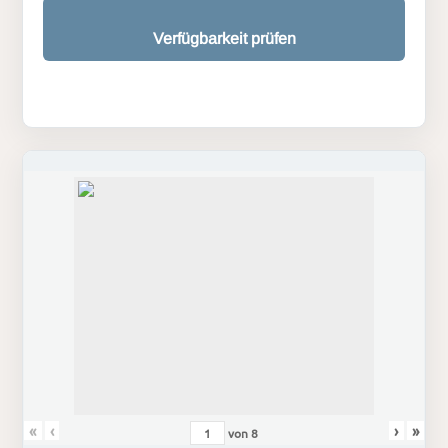
Verfügbarkeit prüfen
«
‹
›
»
von
8