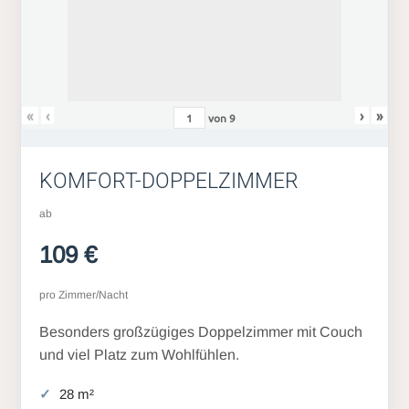
«
‹
›
»
von
9
KOMFORT-DOPPELZIMMER
ab
109 €
pro Zimmer/Nacht
Besonders großzügiges Doppelzimmer mit Couch
und viel Platz zum Wohlfühlen.
28 m²