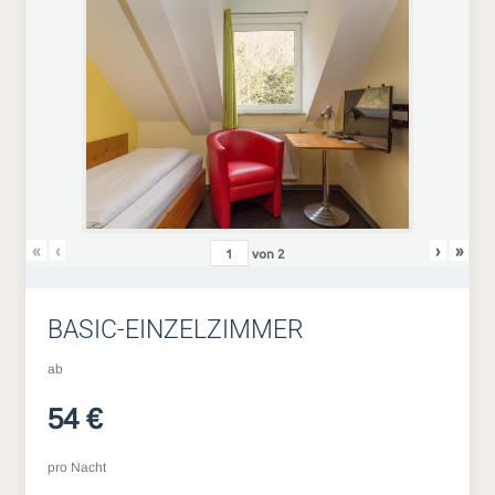
«
‹
›
»
von
2
BASIC-EINZELZIMMER
ab
54 €
pro Nacht