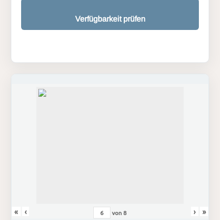
Verfügbarkeit prüfen
«
‹
›
»
von
8