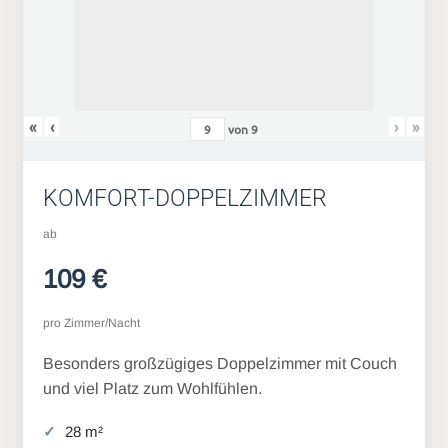
«
‹
›
»
von
9
KOMFORT-DOPPELZIMMER
ab
109 €
pro Zimmer/Nacht
Besonders großzügiges Doppelzimmer mit Couch
und viel Platz zum Wohlfühlen.
28 m²