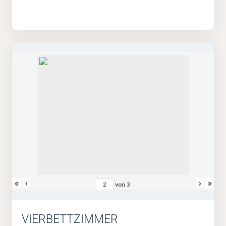
«
‹
›
»
von
3
VIERBETTZIMMER