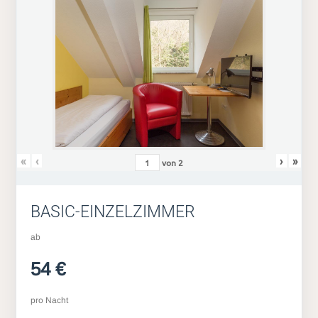
«
‹
›
»
von
2
BASIC-EINZELZIMMER
ab
54 €
pro Nacht