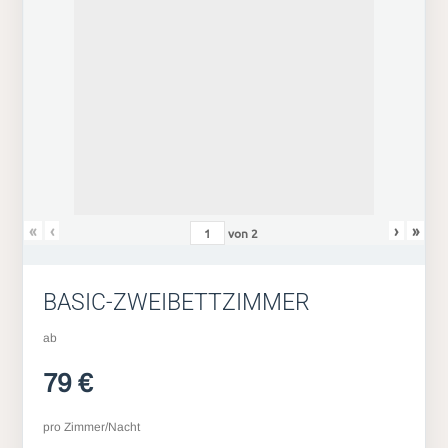
«
‹
›
»
von
2
BASIC-ZWEIBETTZIMMER
ab
79 €
pro Zimmer/Nacht