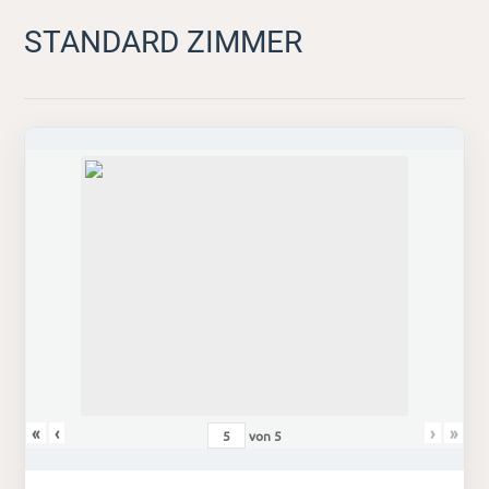
STANDARD ZIMMER
«
‹
›
»
von
5