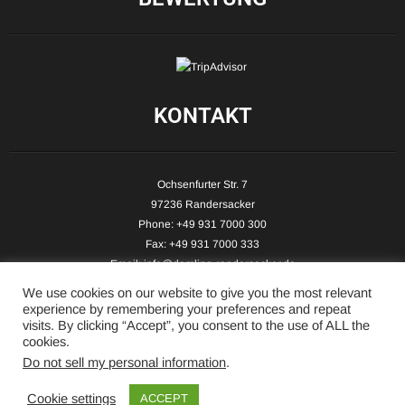
KONTAKT
Ochsenfurter Str. 7
97236 Randersacker
Phone: +49 931 7000 300
Fax: +49 931 7000 333
Email:
info@demling-randersacker.de
Website:
www.demling-randersacker.de
We use cookies on our website to give you the most relevant
experience by remembering your preferences and repeat
visits. By clicking “Accept”, you consent to the use of ALL the
cookies.
Do not sell my personal information
.
Copyright © 2026 Hotel-Café Demling - All Rights Reserved.
Cookie settings
ACCEPT