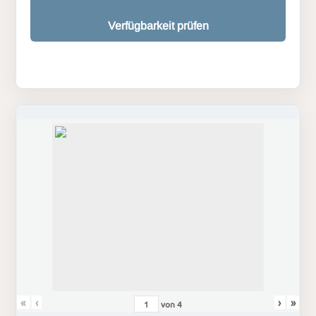
Verfügbarkeit prüfen
«
‹
›
»
von
4