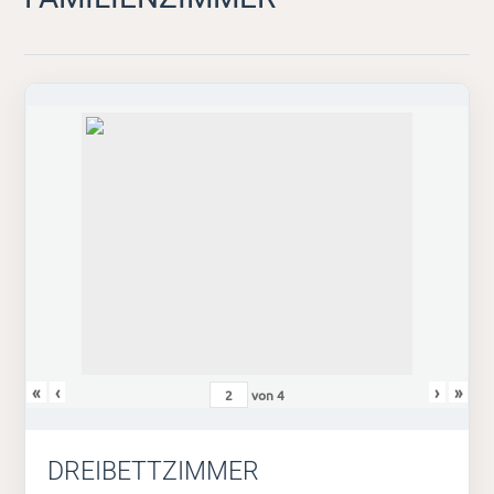
«
‹
›
»
von
4
DREIBETTZIMMER