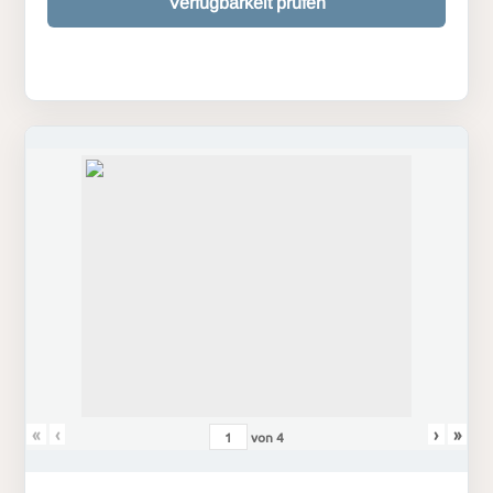
Verfügbarkeit prüfen
«
‹
›
»
von
4