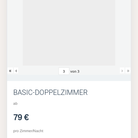
«
‹
›
»
von
3
BASIC-DOPPELZIMMER
ab
79 €
pro Zimmer/Nacht