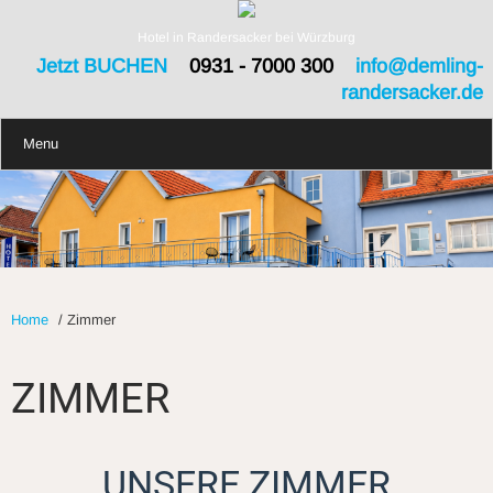
Hotel in Randersacker bei Würzburg
Jetzt BUCHEN
0931 - 7000 300
info@demling-
randersacker.de
Menu
Home
/
Zimmer
ZIMMER
UNSERE ZIMMER