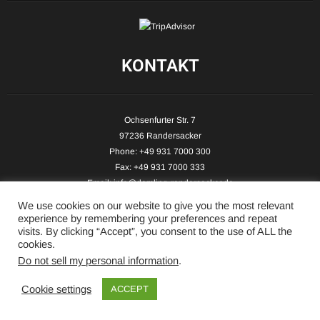
KONTAKT
Ochsenfurter Str. 7
97236 Randersacker
Phone: +49 931 7000 300
Fax: +49 931 7000 333
Email:
info@demling-randersacker.de
Website:
www.demling-randersacker.de
We use cookies on our website to give you the most relevant
experience by remembering your preferences and repeat
visits. By clicking “Accept”, you consent to the use of ALL the
cookies.
Do not sell my personal information
.
Copyright © 2026 Hotel-Café Demling - All Rights Reserved.
Cookie settings
ACCEPT
Realisierung: pc-demling.de