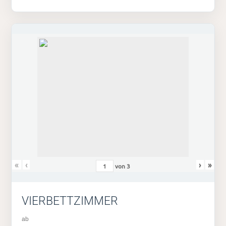
«
‹
›
»
von
3
VIERBETTZIMMER
ab