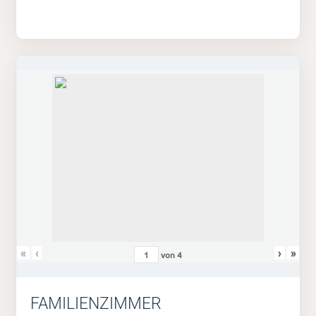
«
‹
›
»
von
4
FAMILIENZIMMER