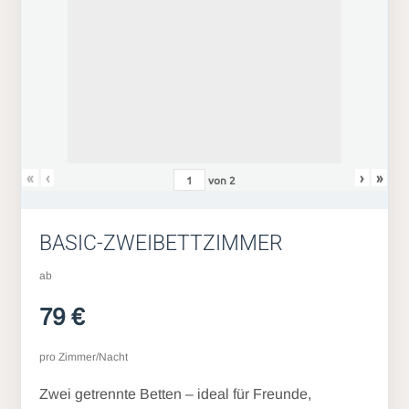
«
‹
›
»
von
2
BASIC-ZWEIBETTZIMMER
ab
79 €
pro Zimmer/Nacht
Zwei getrennte Betten – ideal für Freunde,