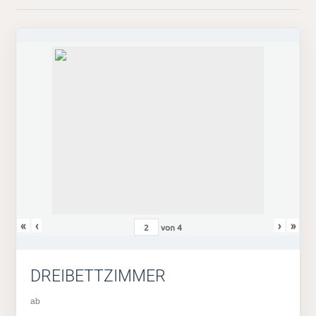
«
‹
›
»
von
4
DREIBETTZIMMER
ab