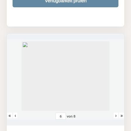
Verfügbarkeit prüfen
«
‹
›
»
von
8