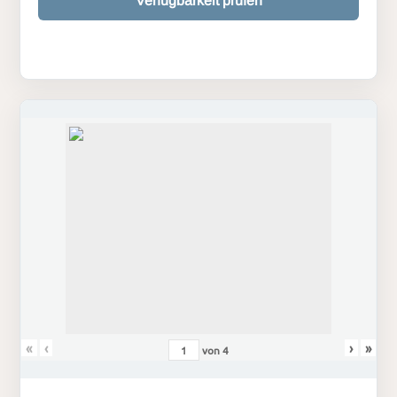
Verfügbarkeit prüfen
«
‹
›
»
von
4