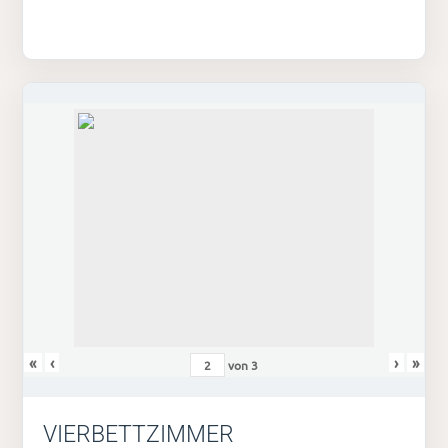
«
‹
›
»
von
3
VIERBETTZIMMER