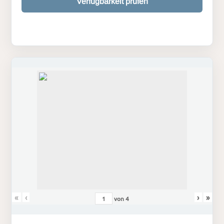
Verfügbarkeit prüfen
«
‹
›
»
von
4