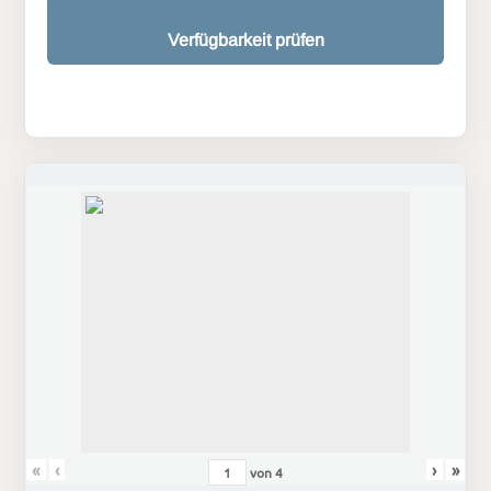
Verfügbarkeit prüfen
«
‹
›
»
von
4