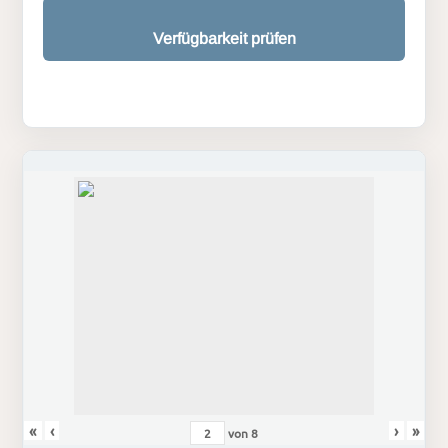
Verfügbarkeit prüfen
«
‹
›
»
von
8