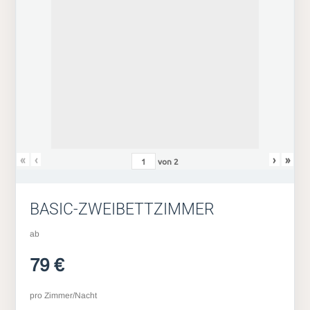
«
‹
›
»
von
2
BASIC-ZWEIBETTZIMMER
ab
79 €
pro Zimmer/Nacht