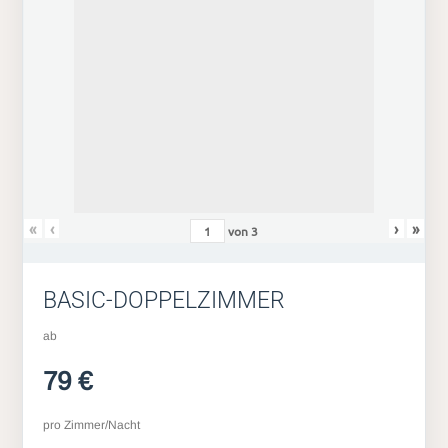
«
‹
›
»
von
3
BASIC-DOPPELZIMMER
ab
79 €
pro Zimmer/Nacht