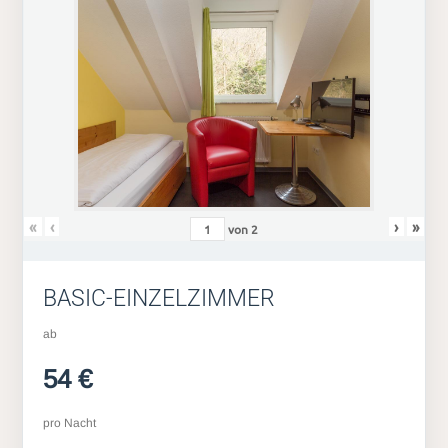
«
‹
›
»
von
2
BASIC-EINZELZIMMER
ab
54 €
pro Nacht