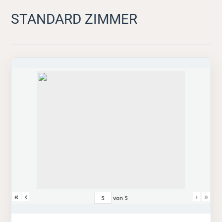
STANDARD ZIMMER
«
‹
›
»
von
5