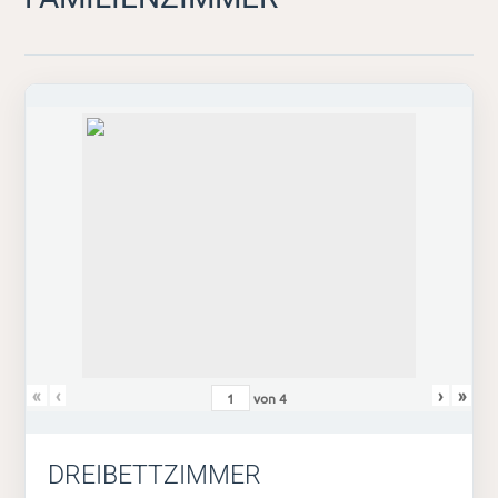
«
‹
›
»
von
4
DREIBETTZIMMER