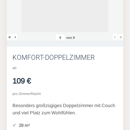
«
‹
›
»
von
9
KOMFORT-DOPPELZIMMER
ab
109 €
pro Zimmer/Nacht
Besonders großzügiges Doppelzimmer mit Couch
und viel Platz zum Wohlfühlen.
28 m²