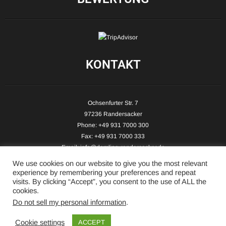
KONTAKT
Ochsenfurter Str. 7
97236 Randersacker
Phone: +49 931 7000 300
Fax: +49 931 7000 333
Email:
info@demling-randersacker.de
Website:
www.demling-randersacker.de
We use cookies on our website to give you the most relevant
experience by remembering your preferences and repeat
visits. By clicking “Accept”, you consent to the use of ALL the
cookies.
Do not sell my personal information
.
Copyright © 2026 Hotel-Café Demling - All Rights Reserved.
Cookie settings
ACCEPT