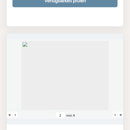
Verfügbarkeit prüfen
«
‹
›
»
von
4