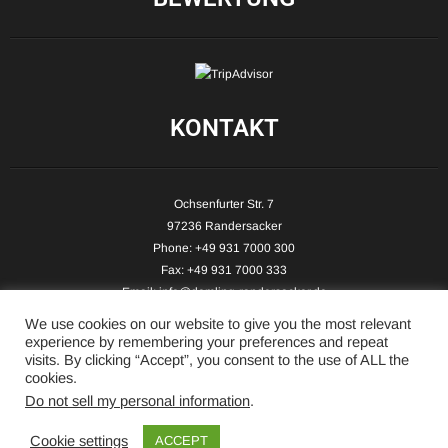
KONTAKT
Ochsenfurter Str. 7
97236 Randersacker
Phone: +49 931 7000 300
Fax: +49 931 7000 333
Email:
info@demling-randersacker.de
Website:
www.demling-randersacker.de
We use cookies on our website to give you the most relevant
experience by remembering your preferences and repeat
visits. By clicking “Accept”, you consent to the use of ALL the
cookies.
Do not sell my personal information
.
Copyright © 2026 Hotel-Café Demling - All Rights Reserved.
Cookie settings
ACCEPT