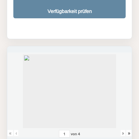
Verfügbarkeit prüfen
«
‹
›
»
von
4