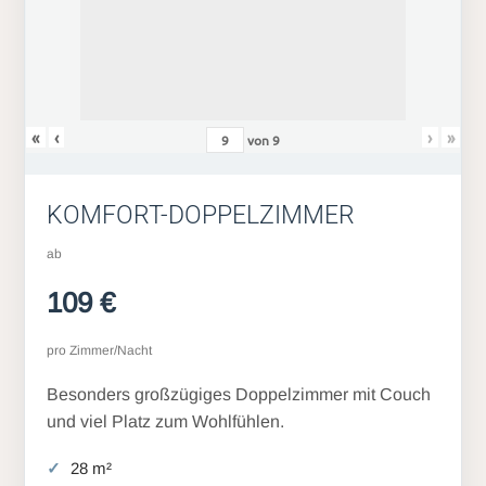
«
‹
›
»
von
9
KOMFORT-DOPPELZIMMER
ab
109 €
pro Zimmer/Nacht
Besonders großzügiges Doppelzimmer mit Couch
und viel Platz zum Wohlfühlen.
28 m²