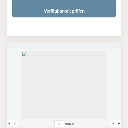
Verfügbarkeit prüfen
«
‹
›
»
von
8