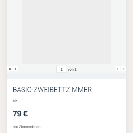
«
‹
›
»
von
2
BASIC-ZWEIBETTZIMMER
ab
79 €
pro Zimmer/Nacht