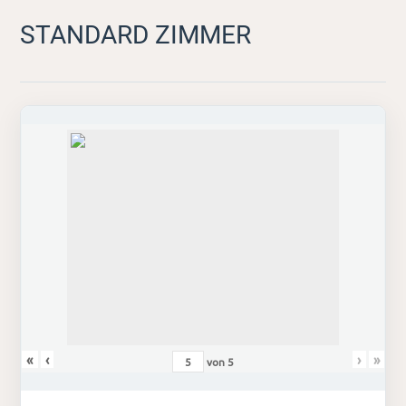
STANDARD ZIMMER
«
‹
›
»
von
5