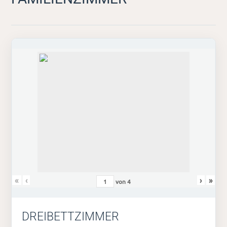
«
‹
›
»
von
4
DREIBETTZIMMER