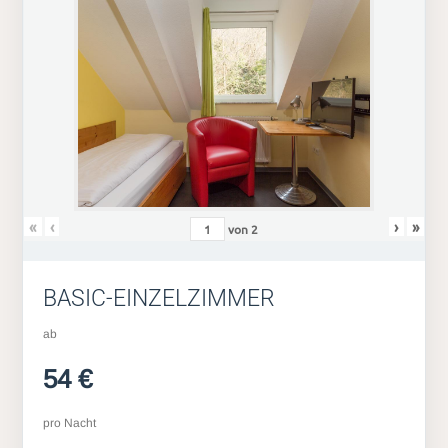
«
‹
›
»
von
2
BASIC-EINZELZIMMER
ab
54 €
pro Nacht