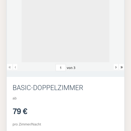
«
‹
›
»
von
3
BASIC-DOPPELZIMMER
ab
79 €
pro Zimmer/Nacht