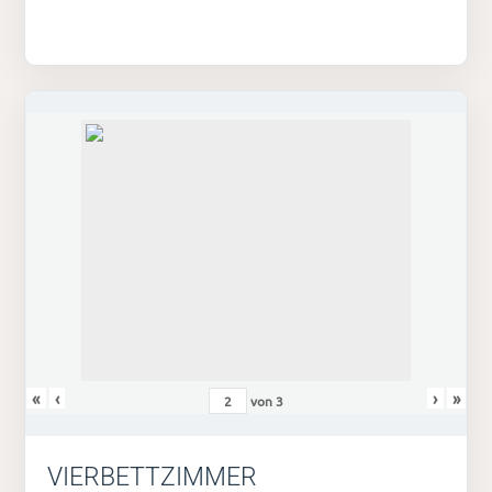
«
‹
›
»
von
3
VIERBETTZIMMER