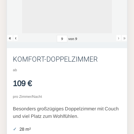
«
‹
›
»
von
9
KOMFORT-DOPPELZIMMER
ab
109 €
pro Zimmer/Nacht
Besonders großzügiges Doppelzimmer mit Couch
und viel Platz zum Wohlfühlen.
28 m²