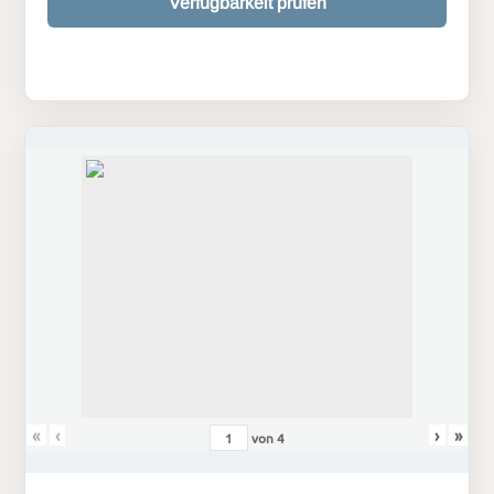
Verfügbarkeit prüfen
«
‹
›
»
von
4