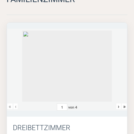
«
‹
›
»
von
4
DREIBETTZIMMER