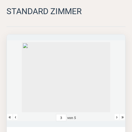
STANDARD ZIMMER
«
‹
›
»
von
5