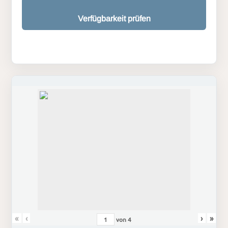
Verfügbarkeit prüfen
«
‹
›
»
von
4