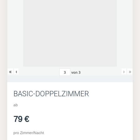
«
‹
›
»
von
3
BASIC-DOPPELZIMMER
ab
79 €
pro Zimmer/Nacht