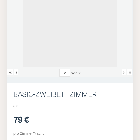
«
‹
›
»
von
2
BASIC-ZWEIBETTZIMMER
ab
79 €
pro Zimmer/Nacht