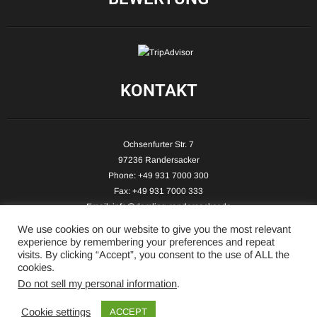
KONTAKT
Ochsenfurter Str. 7
97236 Randersacker
Phone: +49 931 7000 300
Fax: +49 931 7000 333
Email:
info@demling-randersacker.de
Website:
www.demling-randersacker.de
We use cookies on our website to give you the most relevant
experience by remembering your preferences and repeat
visits. By clicking “Accept”, you consent to the use of ALL the
cookies.
Do not sell my personal information
.
Copyright © 2026 Hotel-Café Demling - All Rights Reserved.
Cookie settings
ACCEPT