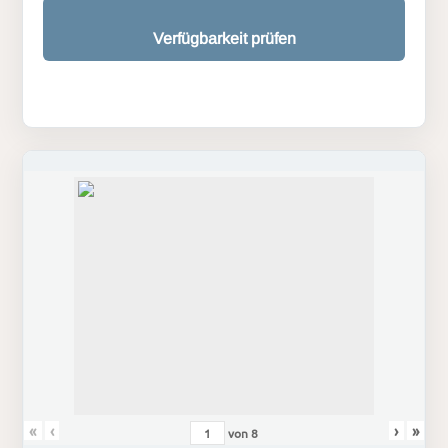
Verfügbarkeit prüfen
«
‹
›
»
von
8