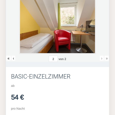
«
‹
›
»
von
2
BASIC-EINZELZIMMER
ab
54 €
pro Nacht