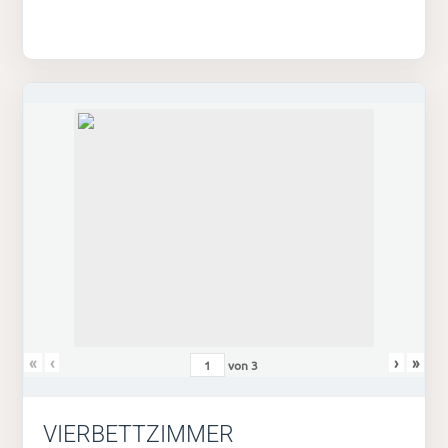
«
‹
›
»
von
3
VIERBETTZIMMER