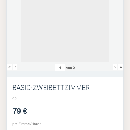
«
‹
›
»
von
2
BASIC-ZWEIBETTZIMMER
ab
79 €
pro Zimmer/Nacht