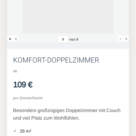
«
‹
›
»
von
9
KOMFORT-DOPPELZIMMER
ab
109 €
pro Zimmer/Nacht
Besonders großzügiges Doppelzimmer mit Couch
und viel Platz zum Wohlfühlen.
28 m²