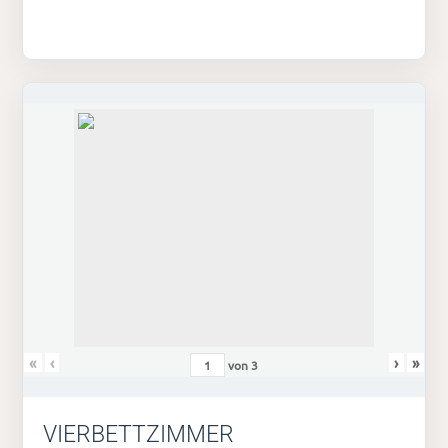
«
‹
›
»
von
3
VIERBETTZIMMER