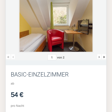
«
‹
›
»
von
2
BASIC-EINZELZIMMER
ab
54 €
pro Nacht