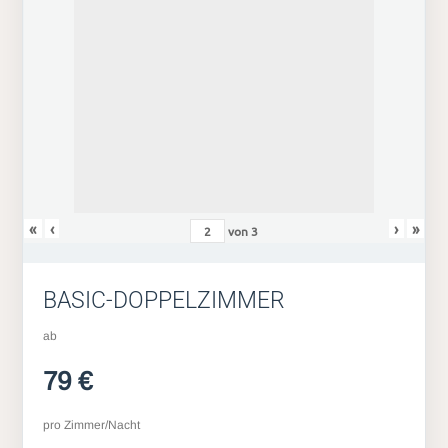
«
‹
›
»
von
3
BASIC-DOPPELZIMMER
ab
79 €
pro Zimmer/Nacht