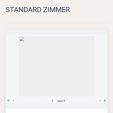
STANDARD ZIMMER
«
‹
›
»
von
5