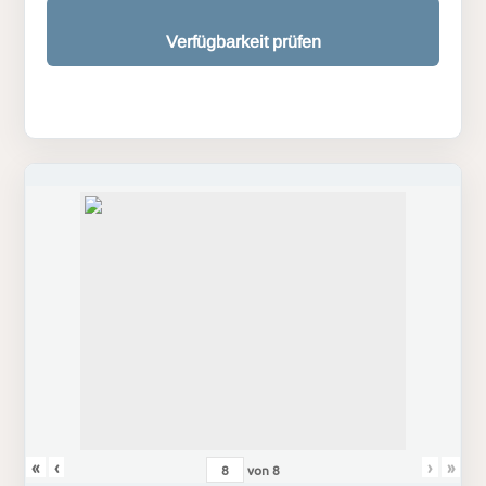
Verfügbarkeit prüfen
«
‹
›
»
von
8