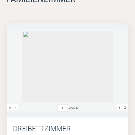
«
‹
›
»
von
4
DREIBETTZIMMER