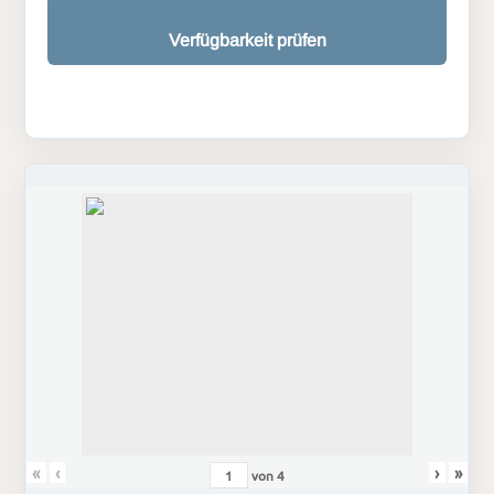
Verfügbarkeit prüfen
«
‹
›
»
von
4