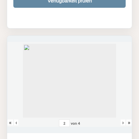
Verfügbarkeit prüfen
«
‹
›
»
von
4