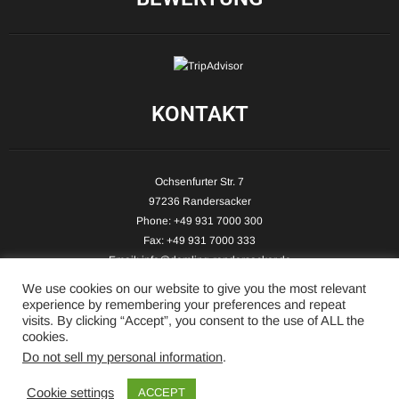
KONTAKT
Ochsenfurter Str. 7
97236 Randersacker
Phone: +49 931 7000 300
Fax: +49 931 7000 333
Email:
info@demling-randersacker.de
Website:
www.demling-randersacker.de
We use cookies on our website to give you the most relevant
experience by remembering your preferences and repeat
visits. By clicking “Accept”, you consent to the use of ALL the
cookies.
Do not sell my personal information
.
Copyright © 2026 Hotel-Café Demling - All Rights Reserved.
Cookie settings
ACCEPT