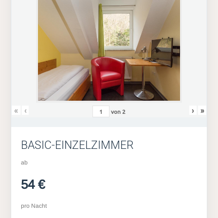
«
‹
›
»
von
2
BASIC-EINZELZIMMER
ab
54 €
pro Nacht