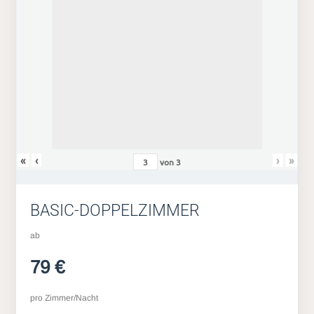
«
‹
›
»
von
3
BASIC-DOPPELZIMMER
ab
79 €
pro Zimmer/Nacht