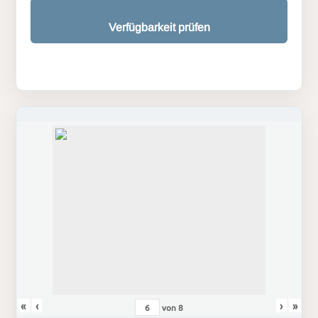
Verfügbarkeit prüfen
«
‹
›
»
von
8