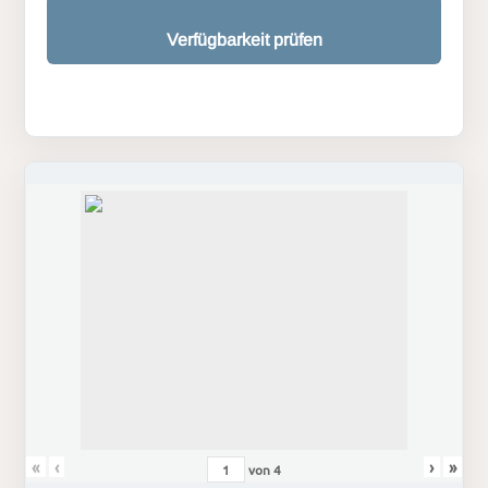
Verfügbarkeit prüfen
«
‹
›
»
von
4