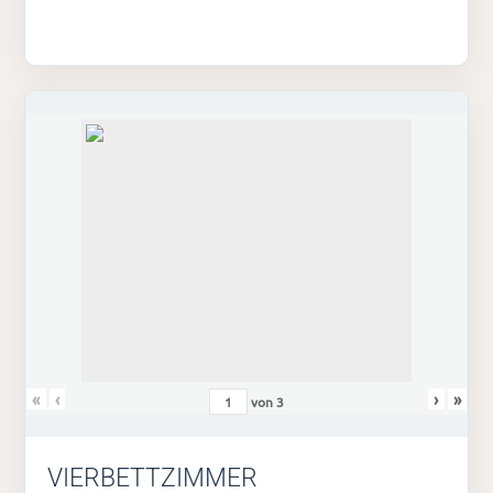
«
‹
›
»
von
3
VIERBETTZIMMER