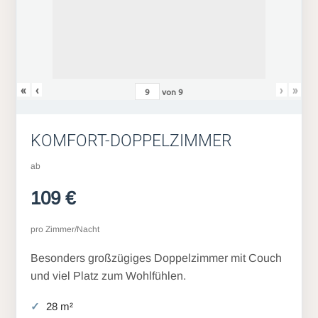
«
‹
›
»
von
9
KOMFORT-DOPPELZIMMER
ab
109 €
pro Zimmer/Nacht
Besonders großzügiges Doppelzimmer mit Couch
und viel Platz zum Wohlfühlen.
28 m²