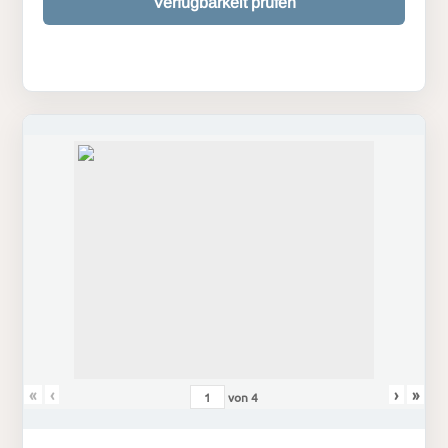
Verfügbarkeit prüfen
«
‹
›
»
von
4