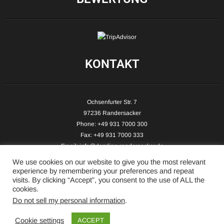
KONTAKT
Ochsenfurter Str. 7
97236 Randersacker
Phone: +49 931 7000 300
Fax: +49 931 7000 333
Email:
info@demling-randersacker.de
Website:
www.demling-randersacker.de
We use cookies on our website to give you the most relevant
experience by remembering your preferences and repeat
visits. By clicking “Accept”, you consent to the use of ALL the
cookies.
Do not sell my personal information
.
Copyright © 2026 Hotel-Café Demling - All Rights Reserved.
Cookie settings
ACCEPT