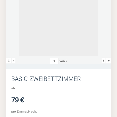
«
‹
›
»
von
2
BASIC-ZWEIBETTZIMMER
ab
79 €
pro Zimmer/Nacht