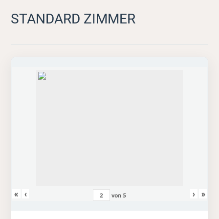
STANDARD ZIMMER
«
‹
›
»
von
5