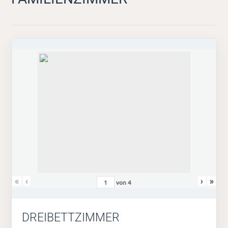
«
‹
›
»
von
4
DREIBETTZIMMER