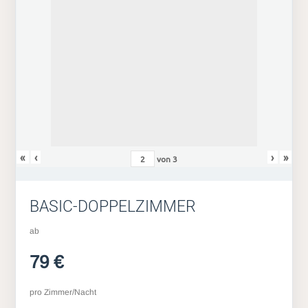
«
‹
›
»
von
3
BASIC-DOPPELZIMMER
ab
79 €
pro Zimmer/Nacht