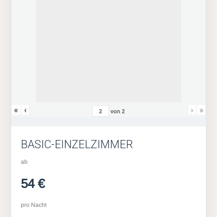
«
‹
›
»
von
2
BASIC-EINZELZIMMER
ab
54 €
pro Nacht