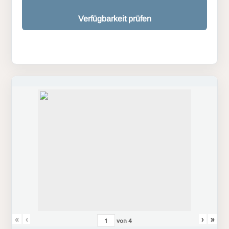
Verfügbarkeit prüfen
«
‹
›
»
von
4