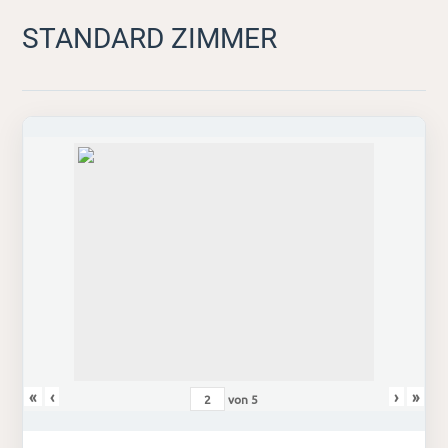
STANDARD ZIMMER
«
‹
›
»
von
5