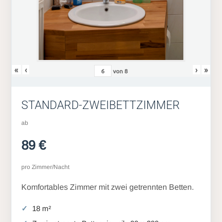
«
‹
›
»
von
8
STANDARD-ZWEIBETTZIMMER
ab
89 €
pro Zimmer/Nacht
Komfortables Zimmer mit zwei getrennten Betten.
18 m²