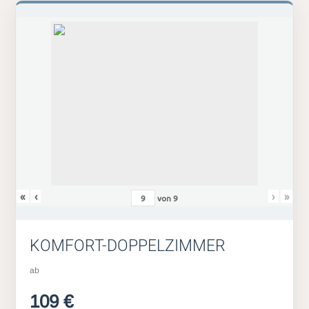
«
‹
›
»
von
9
KOMFORT-DOPPELZIMMER
ab
109 €