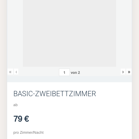
«
‹
›
»
von
2
BASIC-ZWEIBETTZIMMER
ab
79 €
pro Zimmer/Nacht