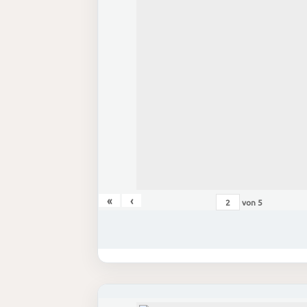
«
‹
von
5