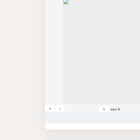
«
‹
von
4