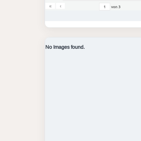
«
‹
von
3
No Images found.