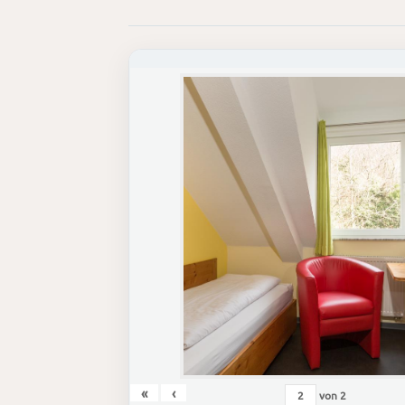
«
‹
von
2