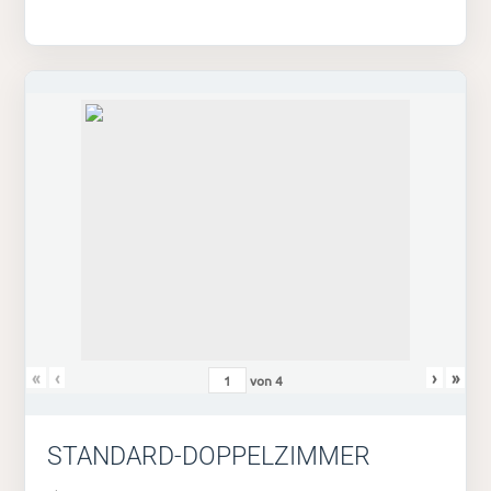
«
‹
›
»
von
4
STANDARD-DOPPELZIMMER