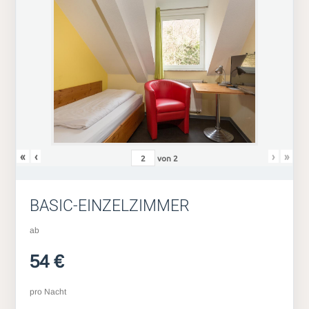
«
‹
›
»
von
2
BASIC-EINZELZIMMER
ab
54 €
pro Nacht