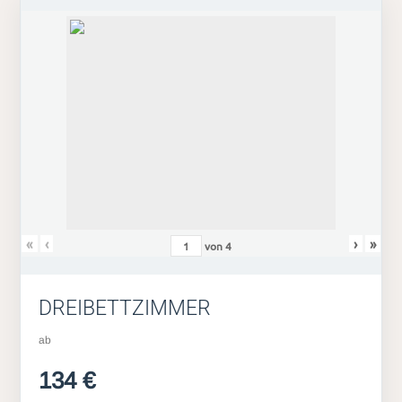
«
‹
›
»
von
4
DREIBETTZIMMER
ab
134 €