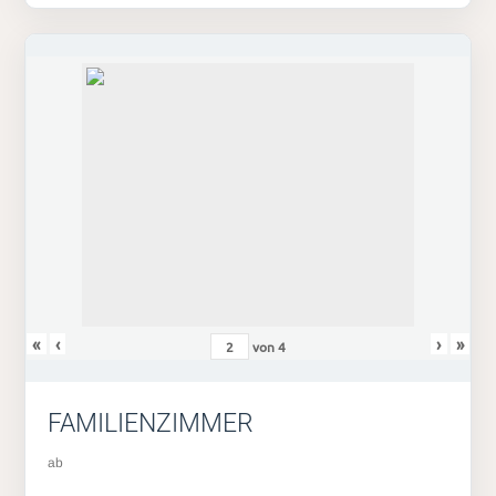
«
‹
›
»
von
4
FAMILIENZIMMER
ab