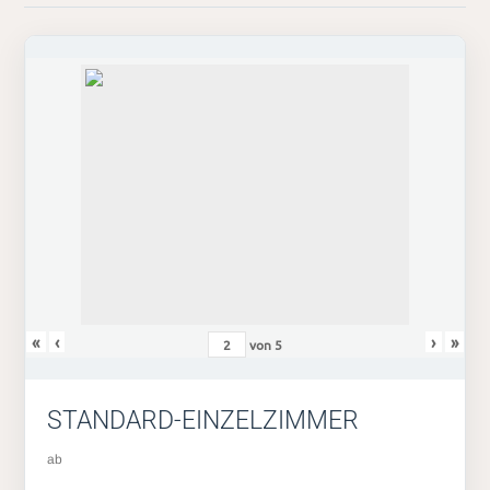
«
‹
›
»
von
5
STANDARD-EINZELZIMMER
ab