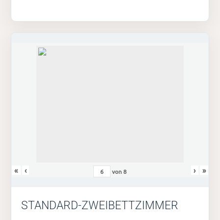
«
‹
›
»
von
8
STANDARD-ZWEIBETTZIMMER