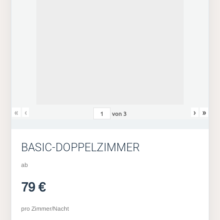
«
‹
›
»
von
3
BASIC-DOPPELZIMMER
ab
79 €
pro Zimmer/Nacht