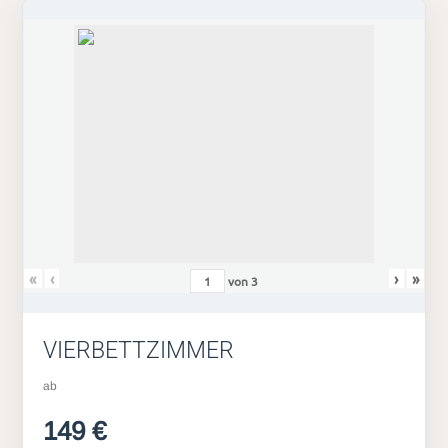
«
‹
›
»
von
3
VIERBETTZIMMER
ab
149 €