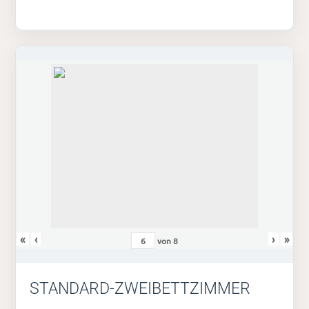
«
‹
›
»
von
8
STANDARD-ZWEIBETTZIMMER