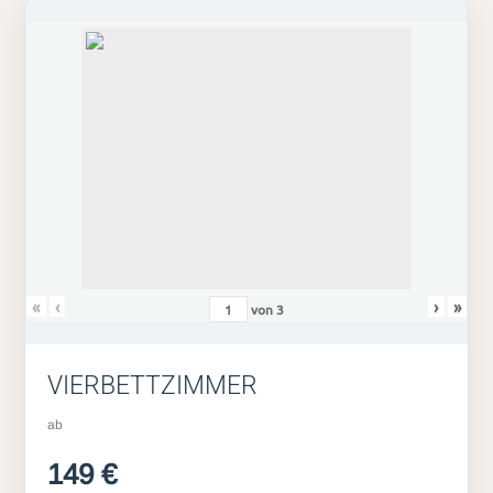
«
‹
›
»
von
3
VIERBETTZIMMER
ab
149 €