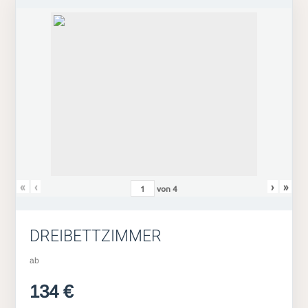
«
‹
›
»
von
4
DREIBETTZIMMER
ab
134 €