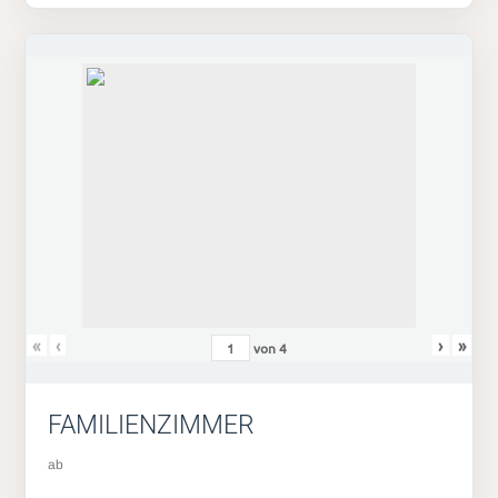
«
‹
›
»
von
4
FAMILIENZIMMER
ab