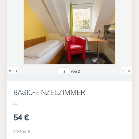
«
‹
›
»
von
2
BASIC-EINZELZIMMER
ab
54 €
pro Nacht