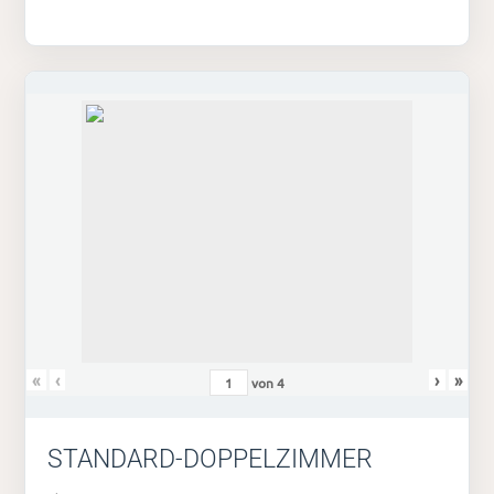
«
‹
›
»
von
4
STANDARD-DOPPELZIMMER