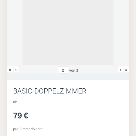
«
‹
›
»
von
3
BASIC-DOPPELZIMMER
ab
79 €
pro Zimmer/Nacht