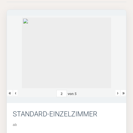
«
‹
›
»
von
5
STANDARD-EINZELZIMMER
ab