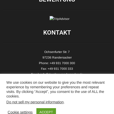
KONTAKT
Ochsenfurter Str. 7
97236 Randersacker
Phone: +49 931 7000 300
Fax: +49 931 7000 333
Email:
info@demling-randersacker.de
Website:
www.demling-randersacker.de
We use cookies on our website to give you the most relevant
experience by remembering your preferences and repeat
visits. By clicking “Accept”, you consent to the use of ALL the
cookies.
Do not sell my personal information
.
Copyright © 2026 Hotel-Café Demling - All Rights Reserved.
Cookie settings
ACCEPT