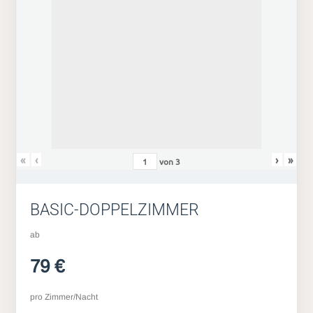
«
‹
›
»
von
3
BASIC-DOPPELZIMMER
ab
79 €
pro Zimmer/Nacht