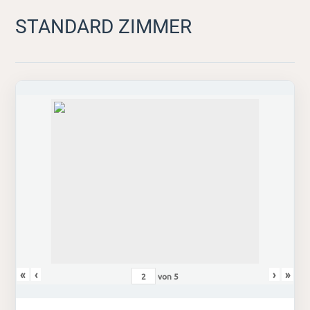
STANDARD ZIMMER
«
‹
›
»
von
5