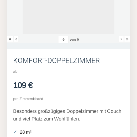
«
‹
›
»
von
9
KOMFORT-DOPPELZIMMER
ab
109 €
pro Zimmer/Nacht
Besonders großzügiges Doppelzimmer mit Couch
und viel Platz zum Wohlfühlen.
28 m²