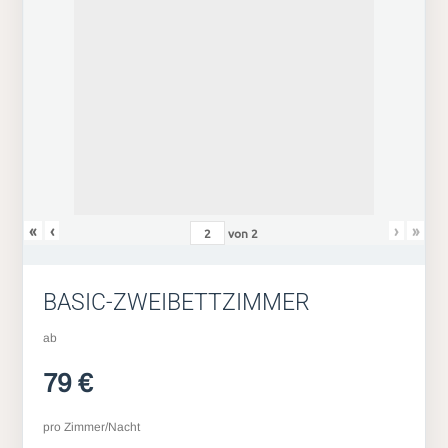
«
‹
›
»
von
2
BASIC-ZWEIBETTZIMMER
ab
79 €
pro Zimmer/Nacht