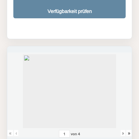
Verfügbarkeit prüfen
«
‹
›
»
von
4