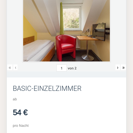
«
‹
›
»
von
2
BASIC-EINZELZIMMER
ab
54 €
pro Nacht