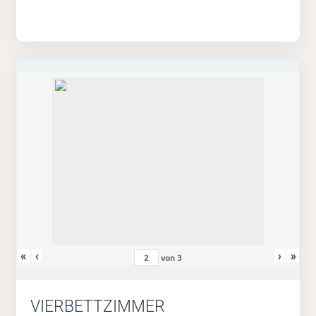
«
‹
›
»
von
3
VIERBETTZIMMER