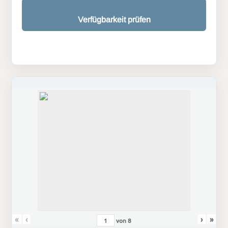
Verfügbarkeit prüfen
«
‹
›
»
von
8