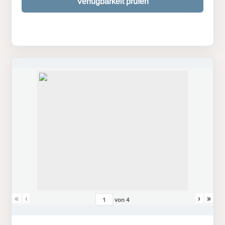
Verfügbarkeit prüfen
«
‹
›
»
von
4