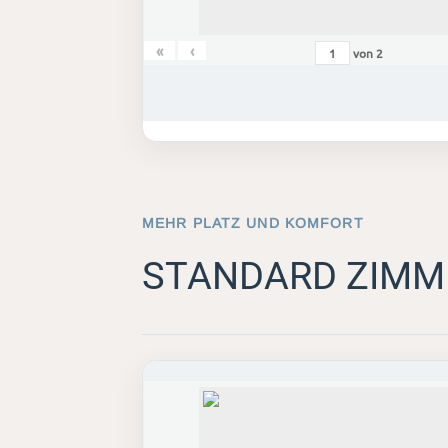
«
‹
von
2
MEHR PLATZ UND KOMFORT
STANDARD ZIMM