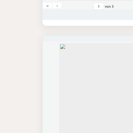
«
‹
von
3