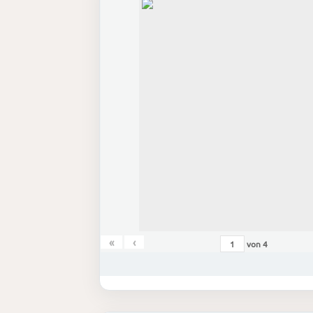
«
‹
von
4