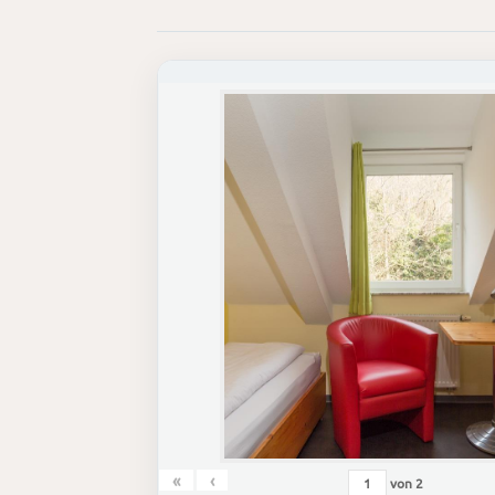
«
‹
von
2