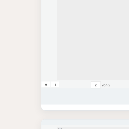
«
‹
von
5