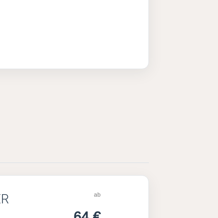
ab
ER
64 €