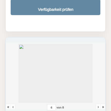
Verfügbarkeit prüfen
«
‹
›
»
von
8