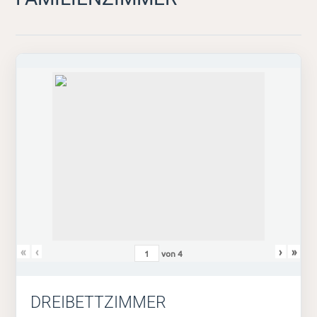
«
‹
›
»
von
4
DREIBETTZIMMER