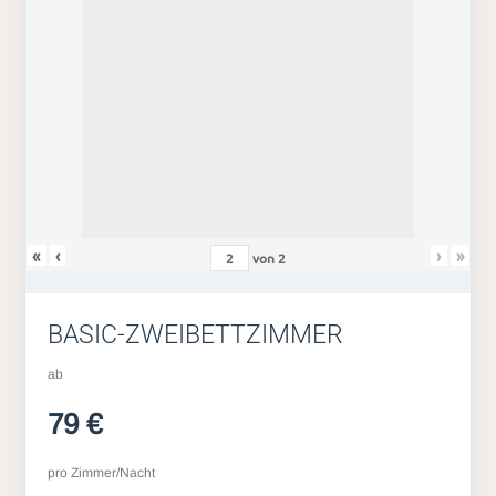
«
‹
›
»
von
2
BASIC-ZWEIBETTZIMMER
ab
79 €
pro Zimmer/Nacht