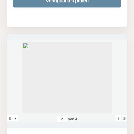
Verfügbarkeit prüfen
«
‹
›
»
von
4