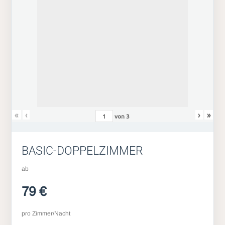
«
‹
›
»
von
3
BASIC-DOPPELZIMMER
ab
79 €
pro Zimmer/Nacht