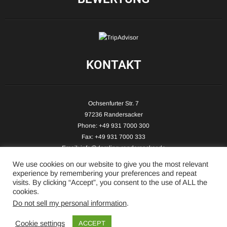
KONTAKT
Ochsenfurter Str. 7
97236 Randersacker
Phone: +49 931 7000 300
Fax: +49 931 7000 333
Email:
info@demling-randersacker.de
Website:
www.demling-randersacker.de
We use cookies on our website to give you the most relevant
experience by remembering your preferences and repeat
visits. By clicking “Accept”, you consent to the use of ALL the
cookies.
Do not sell my personal information
.
Copyright © 2026 Hotel-Café Demling - All Rights Reserved.
Cookie settings
ACCEPT