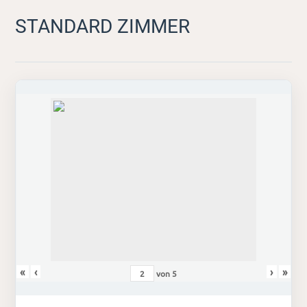
STANDARD ZIMMER
«
‹
›
»
von
5