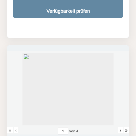
Verfügbarkeit prüfen
«
‹
›
»
von
4