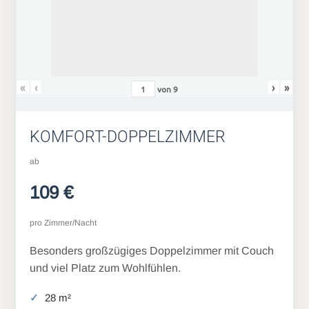
«
‹
›
»
von
9
KOMFORT-DOPPELZIMMER
ab
109 €
pro Zimmer/Nacht
Besonders großzügiges Doppelzimmer mit Couch
und viel Platz zum Wohlfühlen.
28 m²