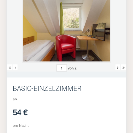
«
‹
›
»
von
2
BASIC-EINZELZIMMER
ab
54 €
pro Nacht