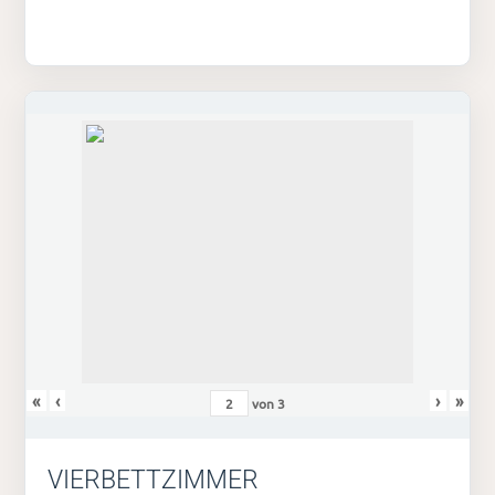
«
‹
›
»
von
3
VIERBETTZIMMER