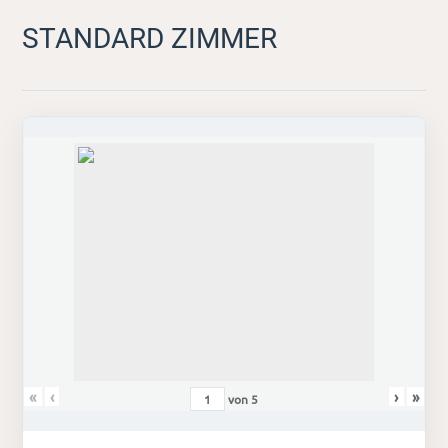
STANDARD ZIMMER
«
‹
›
»
von
5