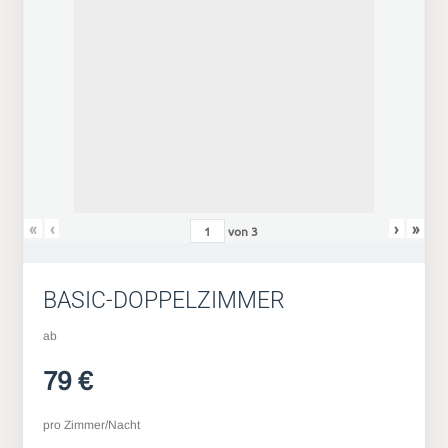
«
‹
›
»
von
3
BASIC-DOPPELZIMMER
ab
79 €
pro Zimmer/Nacht