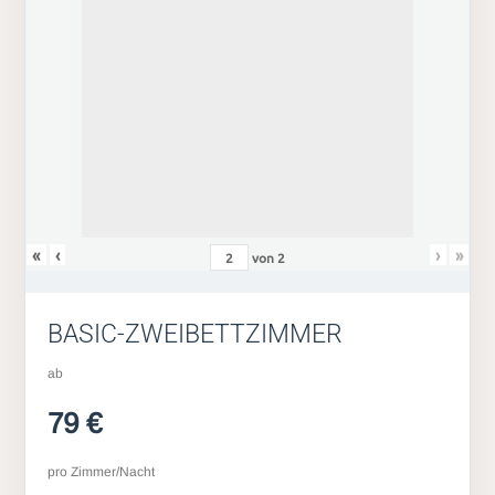
«
‹
›
»
von
2
BASIC-ZWEIBETTZIMMER
ab
79 €
pro Zimmer/Nacht