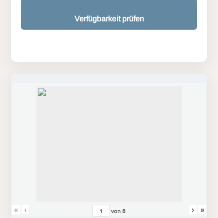
Verfügbarkeit prüfen
«
‹
›
»
von
8