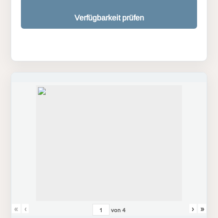
Verfügbarkeit prüfen
«
‹
›
»
von
4