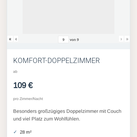
«
‹
›
»
von
9
KOMFORT-DOPPELZIMMER
ab
109 €
pro Zimmer/Nacht
Besonders großzügiges Doppelzimmer mit Couch
und viel Platz zum Wohlfühlen.
28 m²