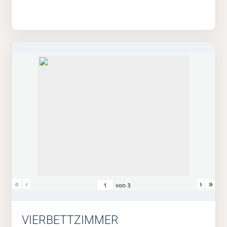
«
‹
›
»
von
3
VIERBETTZIMMER