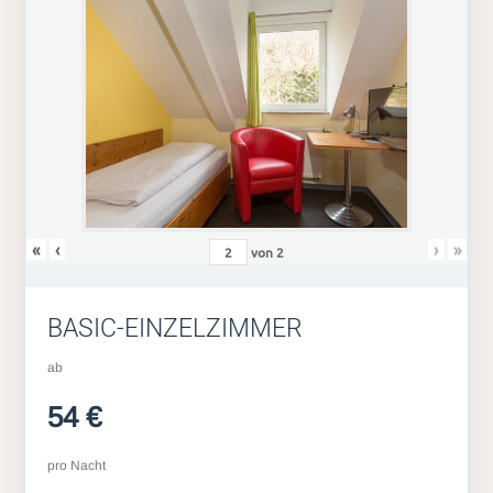
«
‹
›
»
von
2
BASIC-EINZELZIMMER
ab
54 €
pro Nacht