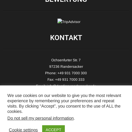
KONTAKT
Ochsenfurter Str. 7
97236 Randersacker
Phone: +49 931 7000 300
Fax: +49 931 7000 333
Email:
info@demling-randersacker.de
Website:
www.demling-randersacker.de
We use cookies on our website to give you the most relevant
experience by remembering your preferences and repeat
visits. By clicking “Accept”, you consent to the use of ALL the
cookies.
Do not sell my personal information
.
Copyright © 2026 Hotel-Café Demling - All Rights Reserved.
Cookie settings
ACCEPT