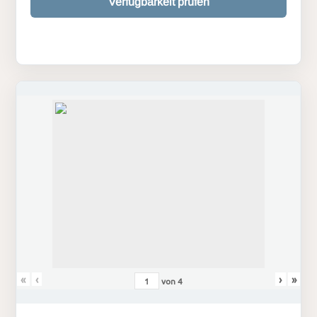
Verfügbarkeit prüfen
«
‹
›
»
von
4