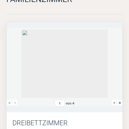
«
‹
›
»
von
4
DREIBETTZIMMER