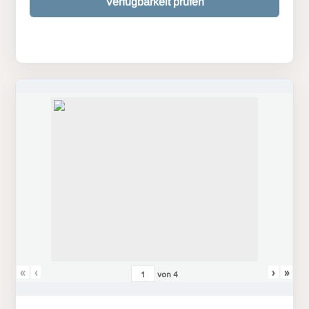
Verfügbarkeit prüfen
«
‹
›
»
von
4