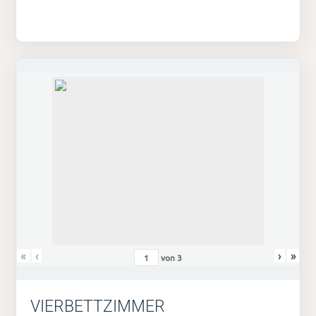
«
‹
›
»
von
3
VIERBETTZIMMER