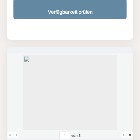
Verfügbarkeit prüfen
«
‹
›
»
von
8