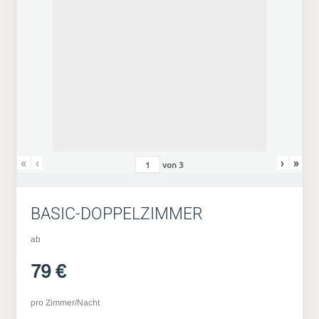
«
‹
›
»
von
3
BASIC-DOPPELZIMMER
ab
79 €
pro Zimmer/Nacht