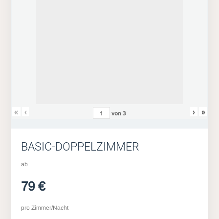
«
‹
›
»
von
3
BASIC-DOPPELZIMMER
ab
79 €
pro Zimmer/Nacht