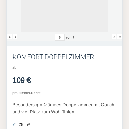
«
‹
›
»
von
9
KOMFORT-DOPPELZIMMER
ab
109 €
pro Zimmer/Nacht
Besonders großzügiges Doppelzimmer mit Couch
und viel Platz zum Wohlfühlen.
28 m²