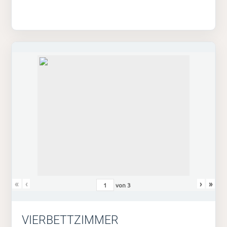
«
‹
›
»
von
3
VIERBETTZIMMER