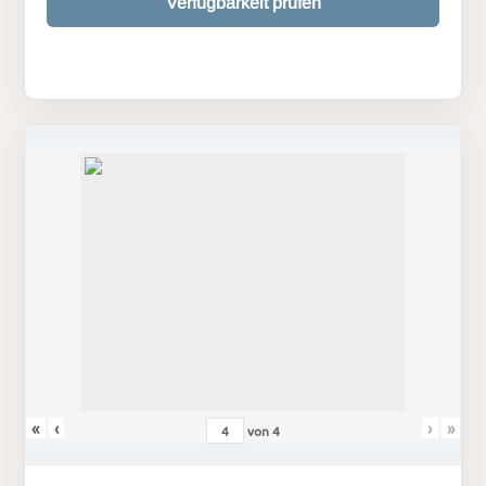
Verfügbarkeit prüfen
«
‹
›
»
von
4