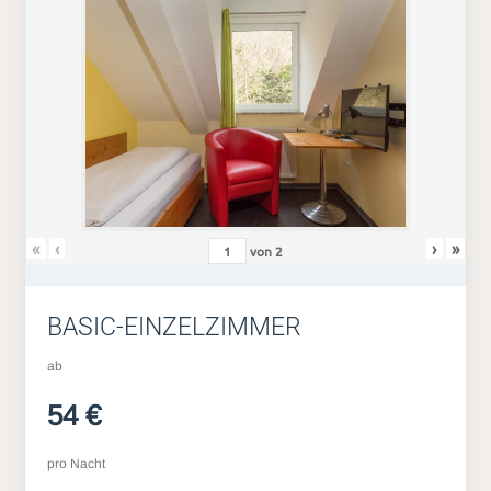
«
‹
›
»
von
2
BASIC-EINZELZIMMER
ab
54 €
pro Nacht