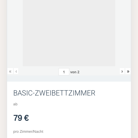
«
‹
›
»
von
2
BASIC-ZWEIBETTZIMMER
ab
79 €
pro Zimmer/Nacht