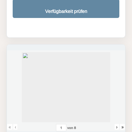
Verfügbarkeit prüfen
«
‹
›
»
von
8