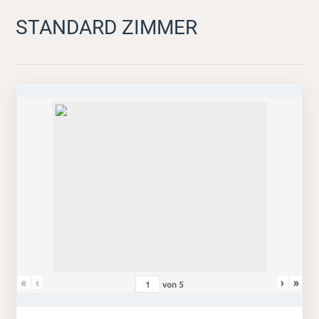
STANDARD ZIMMER
«
‹
›
»
von
5