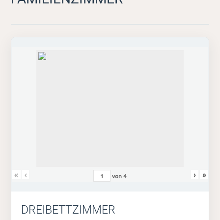
«
‹
›
»
von
4
DREIBETTZIMMER