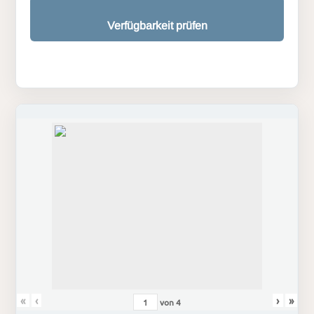
Verfügbarkeit prüfen
«
‹
›
»
von
4