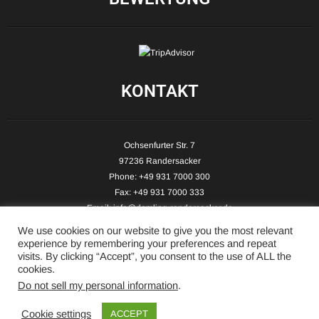
KONTAKT
Ochsenfurter Str. 7
97236 Randersacker
Phone: +49 931 7000 300
Fax: +49 931 7000 333
Email:
info@demling-randersacker.de
Website:
www.demling-randersacker.de
We use cookies on our website to give you the most relevant
experience by remembering your preferences and repeat
visits. By clicking “Accept”, you consent to the use of ALL the
cookies.
Do not sell my personal information
.
Copyright © 2026 Hotel-Café Demling - All Rights Reserved.
Cookie settings
ACCEPT