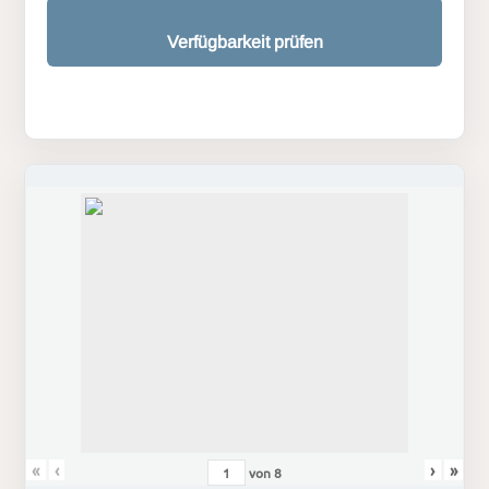
Verfügbarkeit prüfen
«
‹
›
»
von
8