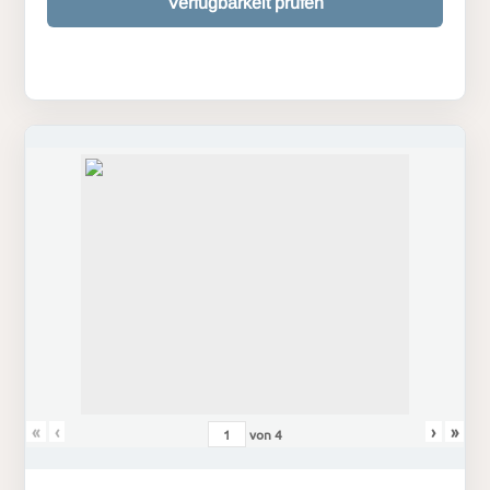
Verfügbarkeit prüfen
«
‹
›
»
von
4