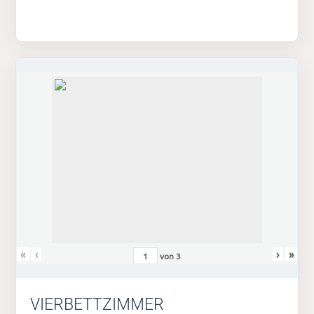
«
‹
›
»
von
3
VIERBETTZIMMER