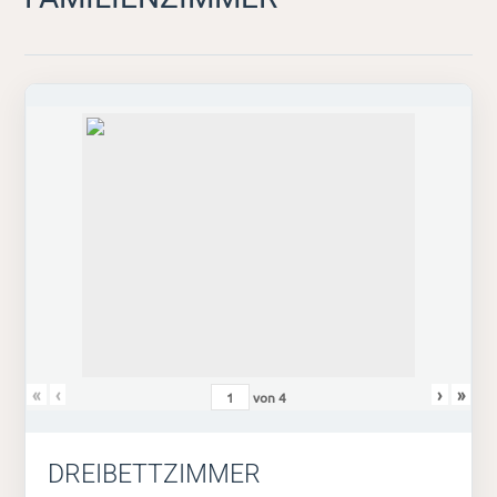
«
‹
›
»
von
4
DREIBETTZIMMER