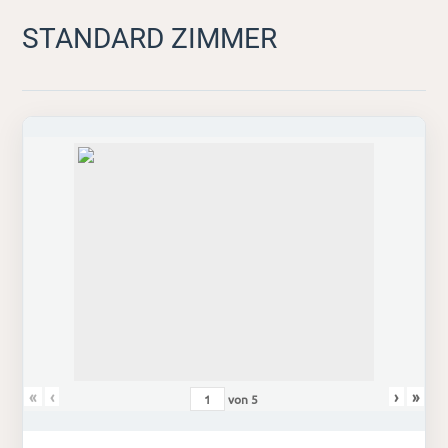
STANDARD ZIMMER
«
‹
›
»
von
5