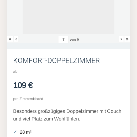
«
‹
›
»
von
9
KOMFORT-DOPPELZIMMER
ab
109 €
pro Zimmer/Nacht
Besonders großzügiges Doppelzimmer mit Couch
und viel Platz zum Wohlfühlen.
28 m²