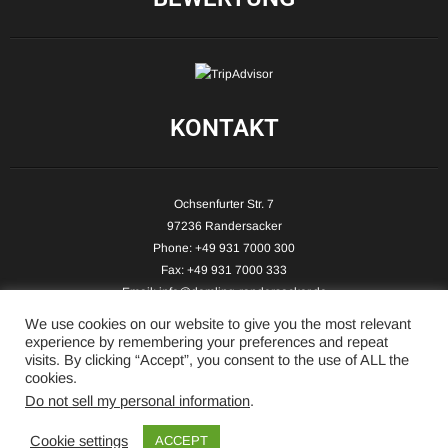
KONTAKT
Ochsenfurter Str. 7
97236 Randersacker
Phone: +49 931 7000 300
Fax: +49 931 7000 333
Email:
info@demling-randersacker.de
Website:
www.demling-randersacker.de
We use cookies on our website to give you the most relevant
experience by remembering your preferences and repeat
visits. By clicking “Accept”, you consent to the use of ALL the
cookies.
Do not sell my personal information
.
Copyright © 2026 Hotel-Café Demling - All Rights Reserved.
Cookie settings
ACCEPT