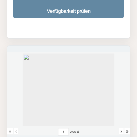
Verfügbarkeit prüfen
«
‹
›
»
von
4