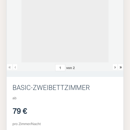
«
‹
›
»
von
2
BASIC-ZWEIBETTZIMMER
ab
79 €
pro Zimmer/Nacht