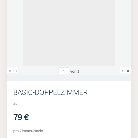
«
‹
›
»
von
3
BASIC-DOPPELZIMMER
ab
79 €
pro Zimmer/Nacht