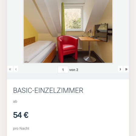
«
‹
›
»
von
2
BASIC-EINZELZIMMER
ab
54 €
pro Nacht