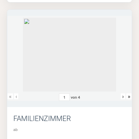
«
‹
›
»
von
4
FAMILIENZIMMER
ab