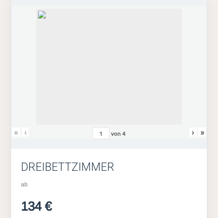
«
‹
›
»
von
4
DREIBETTZIMMER
ab
134 €