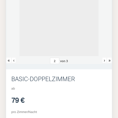
«
‹
›
»
von
3
BASIC-DOPPELZIMMER
ab
79 €
pro Zimmer/Nacht