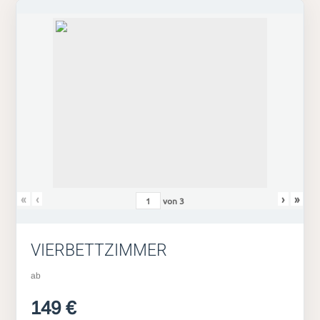
«
‹
›
»
von
3
VIERBETTZIMMER
ab
149 €