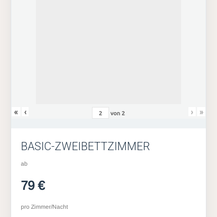
«
‹
›
»
von
2
BASIC-ZWEIBETTZIMMER
ab
79 €
pro Zimmer/Nacht