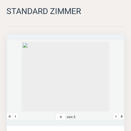
STANDARD ZIMMER
«
‹
›
»
von
5