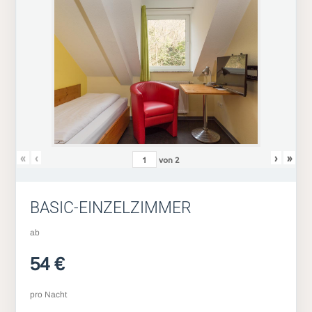
«
‹
›
»
von
2
BASIC-EINZELZIMMER
ab
54 €
pro Nacht