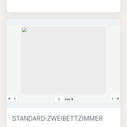
«
‹
›
»
von
8
STANDARD-ZWEIBETTZIMMER