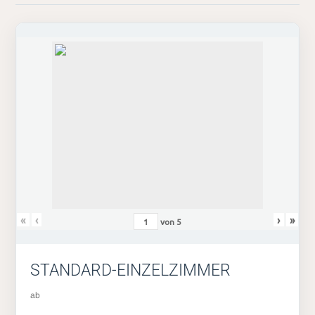
«
‹
›
»
von
5
STANDARD-EINZELZIMMER
ab