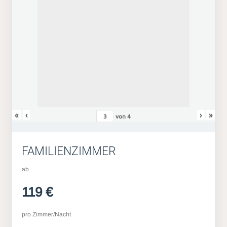
«
‹
›
»
von
4
FAMILIENZIMMER
ab
119 €
pro Zimmer/Nacht