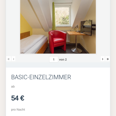
«
‹
›
»
von
2
BASIC-EINZELZIMMER
ab
54 €
pro Nacht