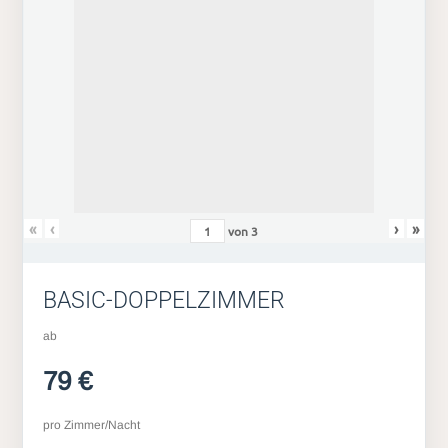
«
‹
›
»
von
3
BASIC-DOPPELZIMMER
ab
79 €
pro Zimmer/Nacht