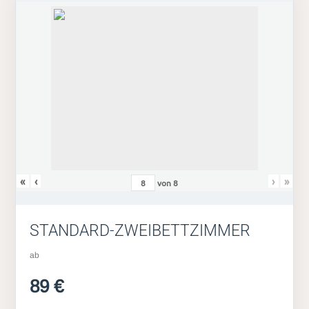
«
‹
›
»
von
8
STANDARD-ZWEIBETTZIMMER
ab
89 €