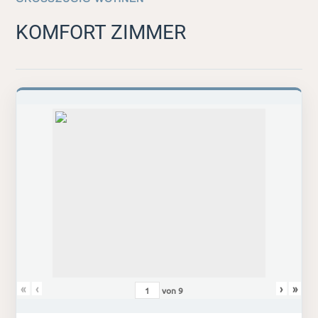
KOMFORT ZIMMER
«
‹
›
»
von
9