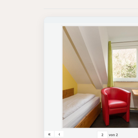
«
‹
von
2