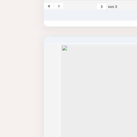
«
‹
von
3