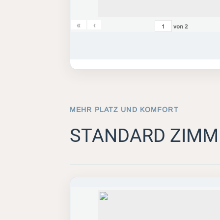
«
‹
von
2
MEHR PLATZ UND KOMFORT
STANDARD ZIMM