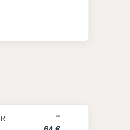
ab
ER
64 €