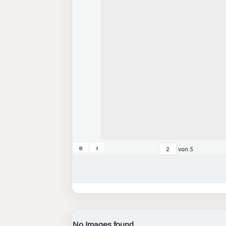
«
‹
von
5
No Images found.