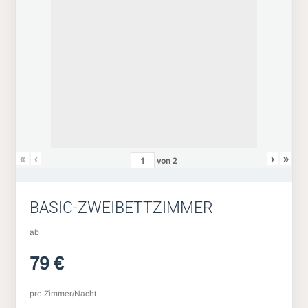
«
‹
›
»
von
2
BASIC-ZWEIBETTZIMMER
ab
79 €
pro Zimmer/Nacht