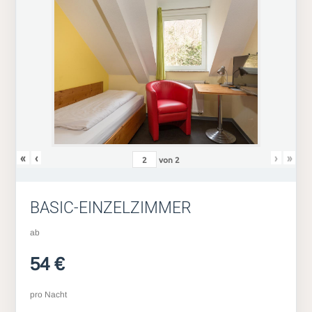
«
‹
›
»
von
2
BASIC-EINZELZIMMER
ab
54 €
pro Nacht