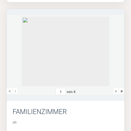
«
‹
›
»
von
4
FAMILIENZIMMER
ab