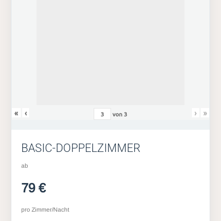
«
‹
›
»
von
3
BASIC-DOPPELZIMMER
ab
79 €
pro Zimmer/Nacht