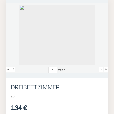
«
‹
›
»
von
4
DREIBETTZIMMER
ab
134 €