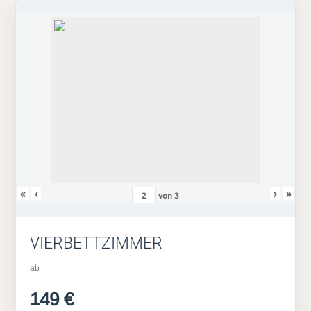
«
‹
›
»
von
3
VIERBETTZIMMER
ab
149 €