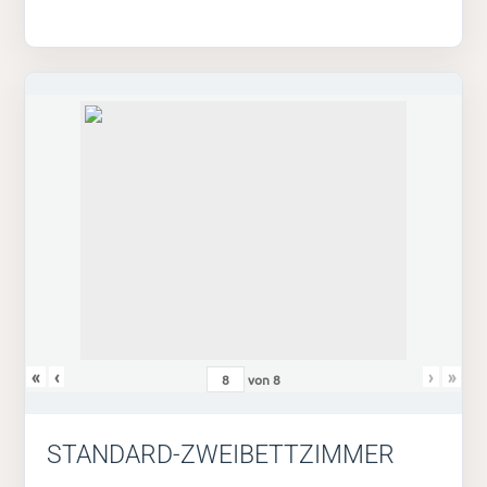
«
‹
›
»
von
8
STANDARD-ZWEIBETTZIMMER