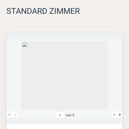
STANDARD ZIMMER
«
‹
›
»
von
5