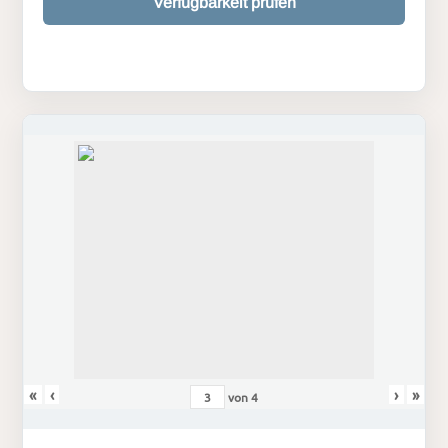
Verfügbarkeit prüfen
«
‹
›
»
von
4