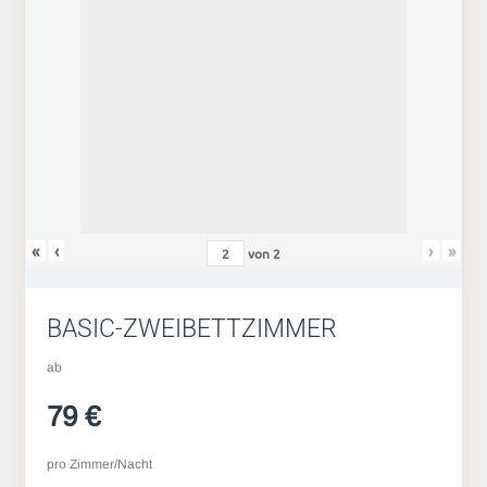
«
‹
›
»
von
2
BASIC-ZWEIBETTZIMMER
ab
79 €
pro Zimmer/Nacht