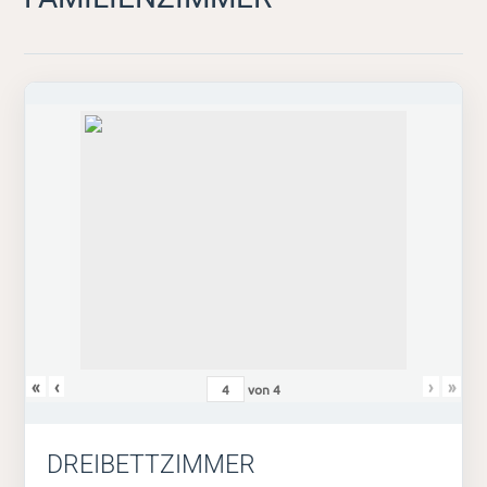
«
‹
›
»
von
4
DREIBETTZIMMER