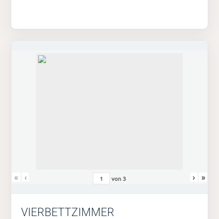
«
‹
›
»
von
3
VIERBETTZIMMER