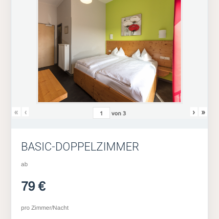
«
‹
›
»
von
3
BASIC-DOPPELZIMMER
ab
79 €
pro Zimmer/Nacht