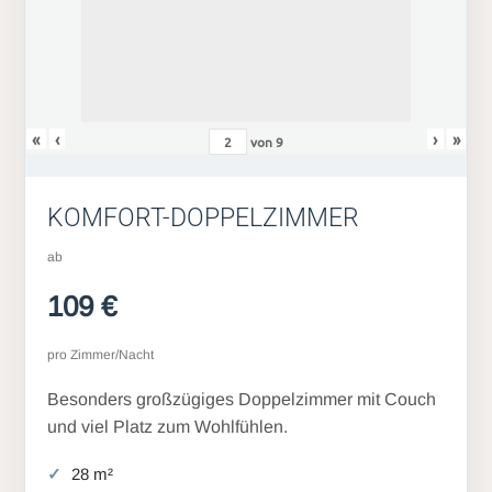
«
‹
›
»
von
9
KOMFORT-DOPPELZIMMER
ab
109 €
pro Zimmer/Nacht
Besonders großzügiges Doppelzimmer mit Couch
und viel Platz zum Wohlfühlen.
28 m²