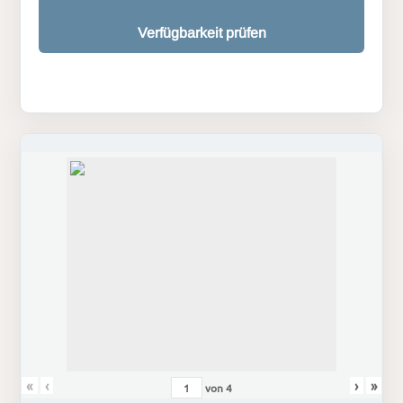
Verfügbarkeit prüfen
«
‹
›
»
von
4