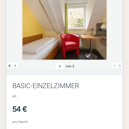
«
‹
›
»
von
2
BASIC-EINZELZIMMER
ab
54 €
pro Nacht