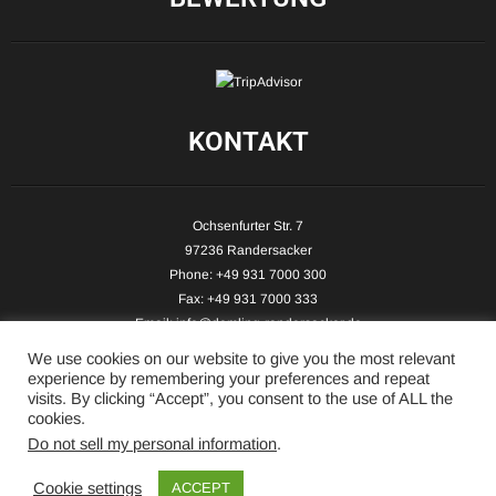
KONTAKT
Ochsenfurter Str. 7
97236 Randersacker
Phone: +49 931 7000 300
Fax: +49 931 7000 333
Email:
info@demling-randersacker.de
Website:
www.demling-randersacker.de
We use cookies on our website to give you the most relevant
experience by remembering your preferences and repeat
visits. By clicking “Accept”, you consent to the use of ALL the
cookies.
Do not sell my personal information
.
Copyright © 2026 Hotel-Café Demling - All Rights Reserved.
Cookie settings
ACCEPT