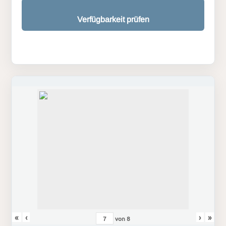
Verfügbarkeit prüfen
«
‹
›
»
von
8