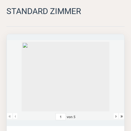
STANDARD ZIMMER
«
‹
›
»
von
5