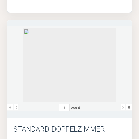
«
‹
›
»
von
4
STANDARD-DOPPELZIMMER