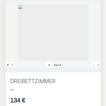
«
‹
›
»
von
4
DREIBETTZIMMER
ab
134 €