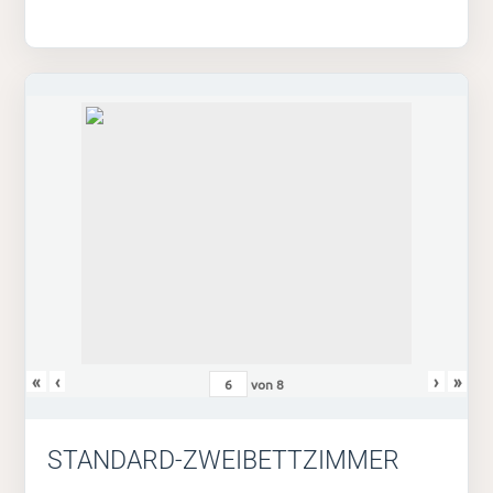
«
‹
›
»
von
8
STANDARD-ZWEIBETTZIMMER