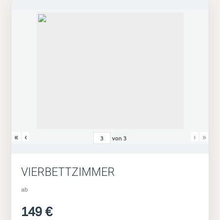
«
‹
›
»
von
3
VIERBETTZIMMER
ab
149 €