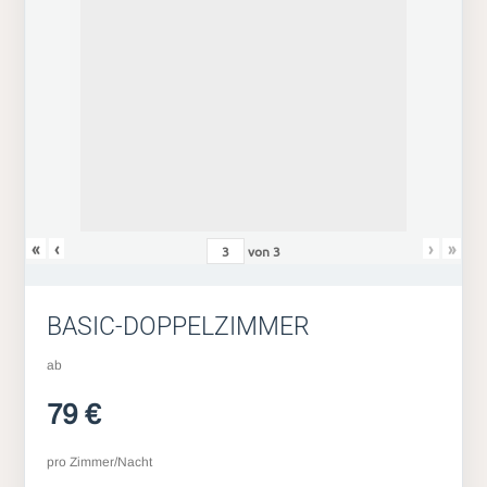
«
‹
›
»
von
3
BASIC-DOPPELZIMMER
ab
79 €
pro Zimmer/Nacht