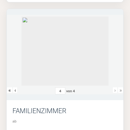
«
‹
›
»
von
4
FAMILIENZIMMER
ab