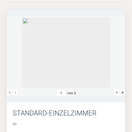
«
‹
›
»
von
5
STANDARD-EINZELZIMMER
ab