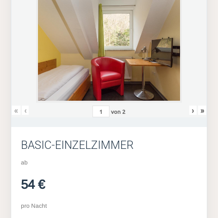
«
‹
›
»
von
2
BASIC-EINZELZIMMER
ab
54 €
pro Nacht