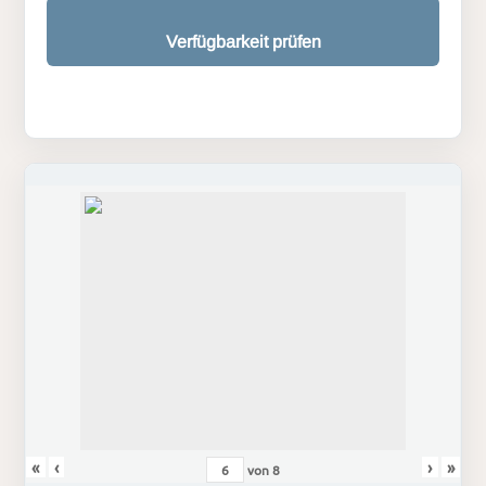
Verfügbarkeit prüfen
«
‹
›
»
von
8