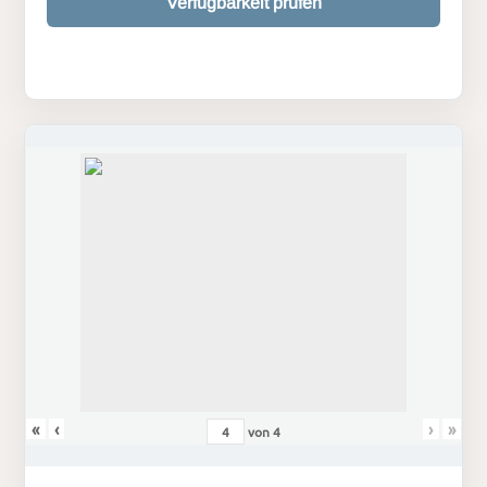
Verfügbarkeit prüfen
«
‹
›
»
von
4