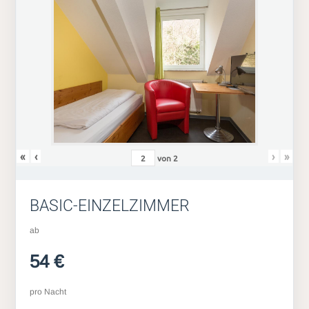
«
‹
›
»
von
2
BASIC-EINZELZIMMER
ab
54 €
pro Nacht