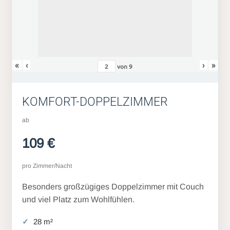
«
‹
›
»
von
9
KOMFORT-DOPPELZIMMER
ab
109 €
pro Zimmer/Nacht
Besonders großzügiges Doppelzimmer mit Couch
und viel Platz zum Wohlfühlen.
28 m²