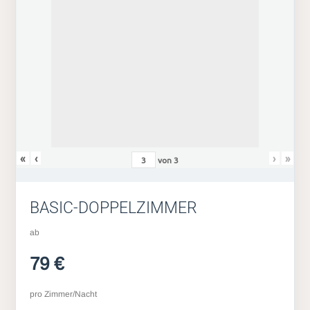
«
‹
›
»
von
3
BASIC-DOPPELZIMMER
ab
79 €
pro Zimmer/Nacht