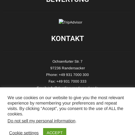
KONTAKT
Ochsenfurter Str. 7
97236 Randersacker
Phone: +49 931 7000 300
Fax: +49 931 7000 333
Email:
info@demling-randersacker.de
Website:
www.demling-randersacker.de
We use cookies on our website to give you the most relevant
experience by remembering your preferences and repeat
visits. By clicking “Accept”, you consent to the use of ALL the
cookies.
Do not sell my personal information
.
Copyright © 2026 Hotel-Café Demling - All Rights Reserved.
Cookie settings
ACCEPT