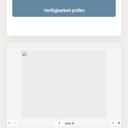
Verfügbarkeit prüfen
«
‹
›
»
von
4