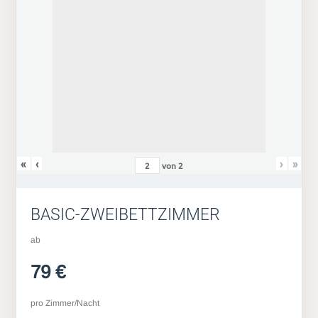
«
‹
›
»
von
2
BASIC-ZWEIBETTZIMMER
ab
79 €
pro Zimmer/Nacht