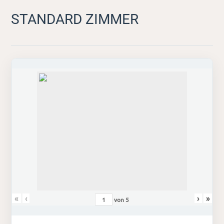
STANDARD ZIMMER
«
‹
›
»
von
5