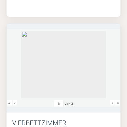
«
‹
›
»
von
3
VIERBETTZIMMER