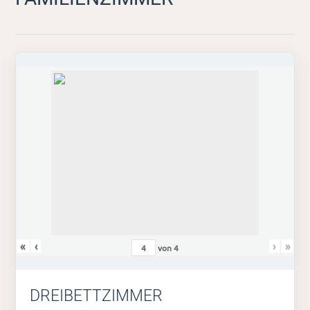
«
‹
›
»
von
4
DREIBETTZIMMER