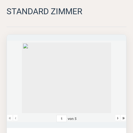
STANDARD ZIMMER
«
‹
›
»
von
5