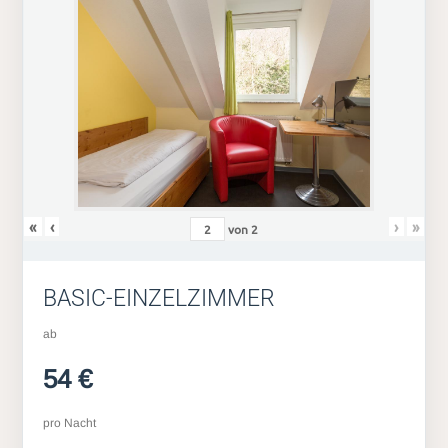
«
‹
›
»
von
2
BASIC-EINZELZIMMER
ab
54 €
pro Nacht