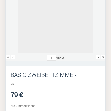
«
‹
›
»
von
2
BASIC-ZWEIBETTZIMMER
ab
79 €
pro Zimmer/Nacht