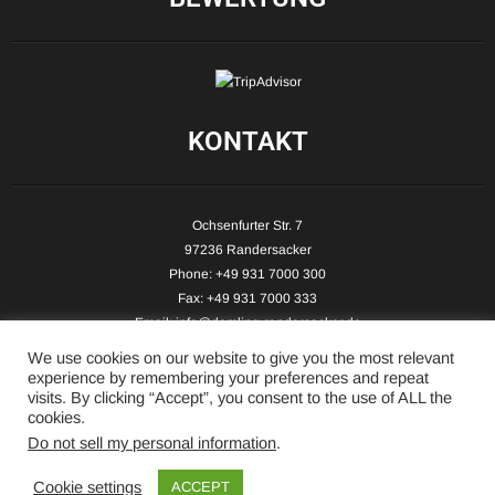
KONTAKT
Ochsenfurter Str. 7
97236 Randersacker
Phone: +49 931 7000 300
Fax: +49 931 7000 333
Email:
info@demling-randersacker.de
Website:
www.demling-randersacker.de
We use cookies on our website to give you the most relevant
experience by remembering your preferences and repeat
visits. By clicking “Accept”, you consent to the use of ALL the
cookies.
Do not sell my personal information
.
Copyright © 2026 Hotel-Café Demling - All Rights Reserved.
Cookie settings
ACCEPT