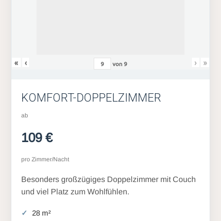
«
‹
›
»
von
9
KOMFORT-DOPPELZIMMER
ab
109 €
pro Zimmer/Nacht
Besonders großzügiges Doppelzimmer mit Couch
und viel Platz zum Wohlfühlen.
28 m²