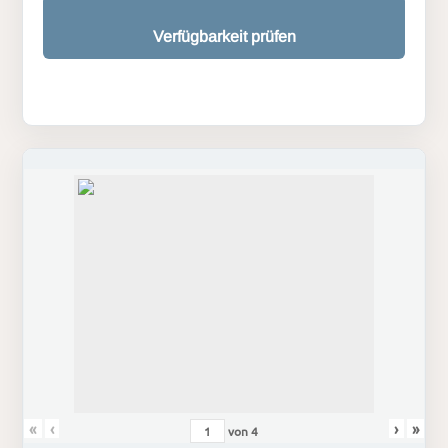
Verfügbarkeit prüfen
«
‹
›
»
von
4