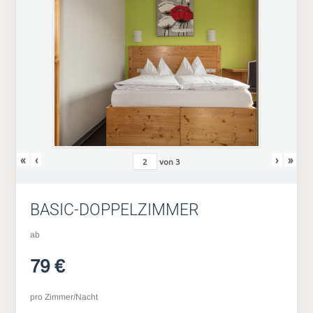
«
‹
›
»
von
3
BASIC-DOPPELZIMMER
ab
79 €
pro Zimmer/Nacht