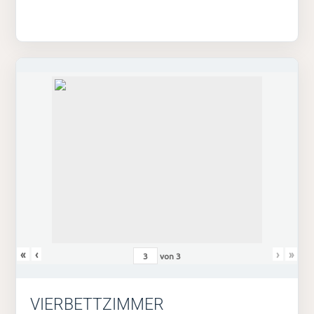
«
‹
›
»
von
3
VIERBETTZIMMER