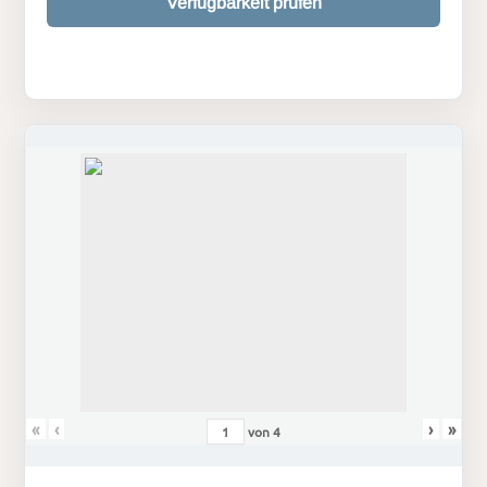
Verfügbarkeit prüfen
«
‹
›
»
von
4