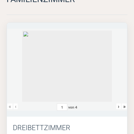
«
‹
›
»
von
4
DREIBETTZIMMER