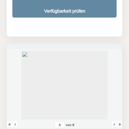
Verfügbarkeit prüfen
«
‹
›
»
von
8