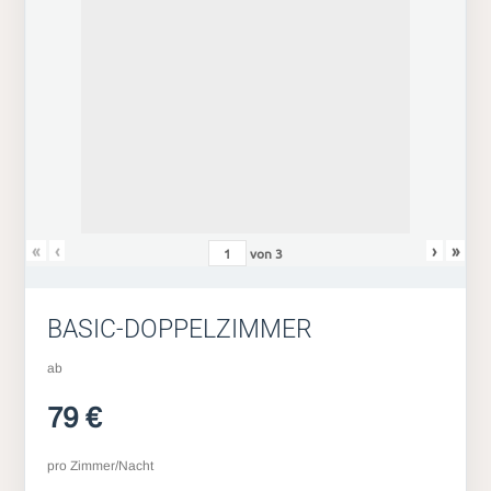
«
‹
›
»
von
3
BASIC-DOPPELZIMMER
ab
79 €
pro Zimmer/Nacht