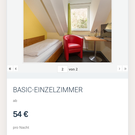
«
‹
›
»
von
2
BASIC-EINZELZIMMER
ab
54 €
pro Nacht