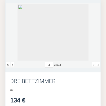
«
‹
›
»
von
4
DREIBETTZIMMER
ab
134 €