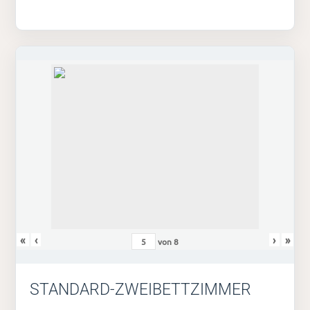
«
‹
›
»
von
8
STANDARD-ZWEIBETTZIMMER