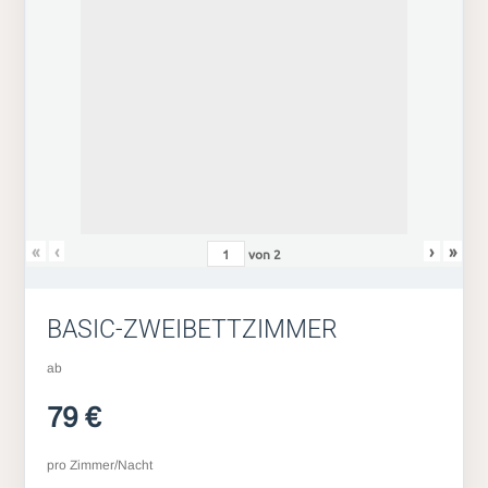
«
‹
›
»
von
2
BASIC-ZWEIBETTZIMMER
ab
79 €
pro Zimmer/Nacht