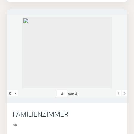
«
‹
›
»
von
4
FAMILIENZIMMER
ab