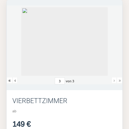
«
‹
›
»
von
3
VIERBETTZIMMER
ab
149 €