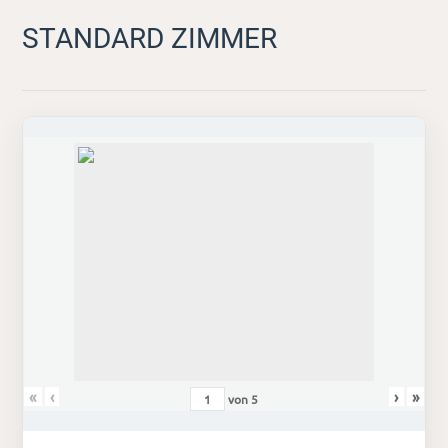
STANDARD ZIMMER
«
‹
›
»
von
5